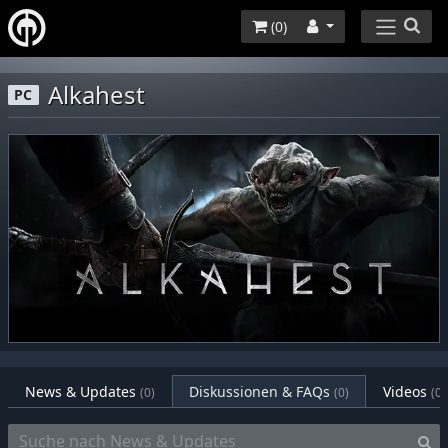
(
0
)
Alkahest
PC
News & Updates
Diskussionen & FAQs
Videos
(0)
(0)
(0)