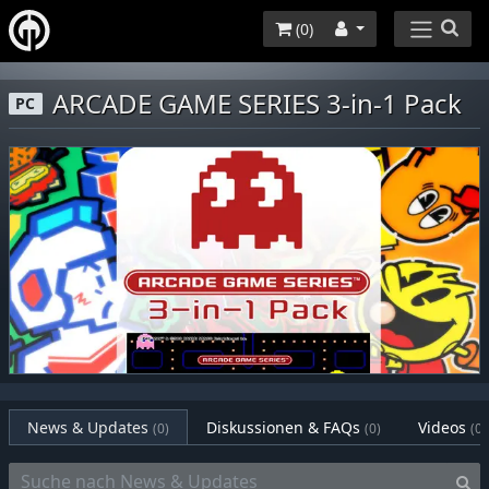
(
0
)
ARCADE GAME SERIES 3-in-1 Pack
PC
News & Updates
Diskussionen & FAQs
Videos
(0)
(0)
(0)