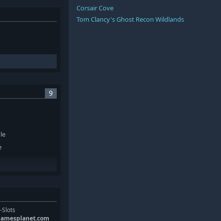
Corsair Cove
Tom Clancy's Ghost Recon Wildlands
9
le
e
le
 Deluxe Cosmetic
-Slots
gamesplanet.com
xe Cosmetic Pack