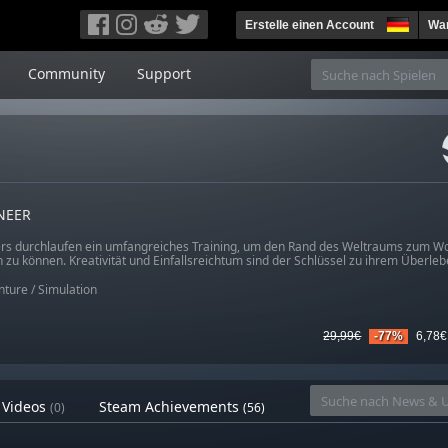
Erstelle einen Account
War
Community
Support
NEER
rs durchlaufen ein umfangreiches Training, um den Rand des Weltraums zum W
 zu können. Kreativität und Einfallsreichtum sind der Schlüssel zu ihrem Überleb
nture
/
Simulation
29,99€
-77%
6,78€
Videos
Steam Achievements
(0)
(56)