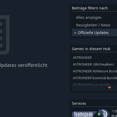
Beiträge filtern nach
Alles anzeigen
Neuigkeiten / News
Offizielle Updates
Games in diesem Hub
ASTRONEER
pdates veröffentlicht
ASTRONEER: Glitchwalkers
ASTRONEER Athleisure Bund
ASTRONEER Essential Bundl
ASTRONEER Suit Bundle
ASTRONEER: Evolution Bund
ASTRONEER: Glitchwalkers -
Services
Pack
Astroneer: Megatech
128
ts.
Astroneer: Megatech - Delu