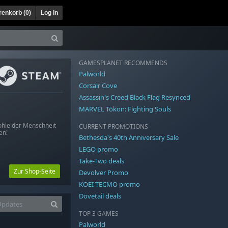
enkorb (
0
)
Log In
GAMESPLANET RECOMMENDS
Palworld
Corsair Cove
Assassin's Creed Black Flag Resynced
MARVEL Tōkon: Fighting Souls
ohle der Menschheit
CURRENT PROMOTIONS
en!
Bethesda's 40th Anniversary Sale
LEGO promo
Take-Two deals
Zur Shop-Seite
Devolver Promo
KOEI TECMO promo
Dovetail deals
TOP 3 GAMES
Palworld