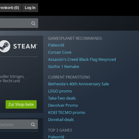
enkorb (
0
)
Log In
GAMESPLANET RECOMMENDS
Palworld
Corsair Cove
Assassin's Creed Black Flag Resynced
Gothic 1 Remake
ller Intrigen,
CURRENT PROMOTIONS
ür Recht und
Bethesda's 40th Anniversary Sale
LEGO promo
Take-Two deals
Zur Shop-Seite
Devolver Promo
KOEI TECMO promo
Dovetail deals
TOP 3 GAMES
Palworld