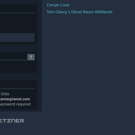
Corsair Cove
Tom Clancy's Ghost Recon Wildlands
1
-Slots
gamesplanet.com
password required