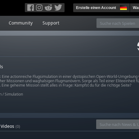
Erstelle einen Account
War
Community
Support
ls
: Eine actionreiche Flugsimulation in einer dystopischen Open-World-Umgebung vo
cher Missionen und waghalsigen Flugmanövern. Sorge als Teil einer Eliteeinheit f
Eine geheime Mission stellt alles in Frage: Kämpfst du für die richtige Seite?
n
/
Simulation
Videos
(0)