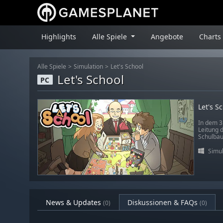
Highlights
Alle Spiele
Angebote
Charts
Alle Spiele
Simulation
Let's School
Let's School
PC
Let's S
In dem 3D
Leitung 
Schulbau 
Simul
News & Updates
Diskussionen & FAQs
(0)
(0)