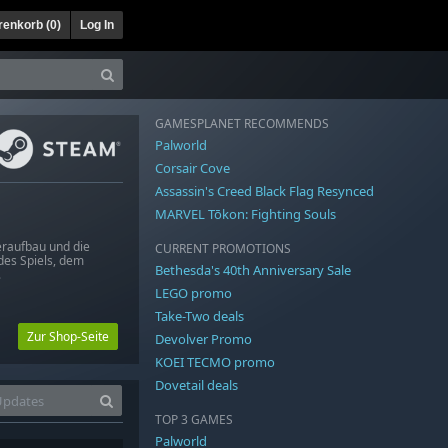
enkorb (
0
)
Log In
GAMESPLANET RECOMMENDS
Palworld
Corsair Cove
Assassin's Creed Black Flag Resynced
MARVEL Tōkon: Fighting Souls
deraufbau und die
CURRENT PROMOTIONS
des Spiels, dem
Bethesda's 40th Anniversary Sale
.
LEGO promo
Take-Two deals
Zur Shop-Seite
Devolver Promo
KOEI TECMO promo
Dovetail deals
TOP 3 GAMES
Palworld