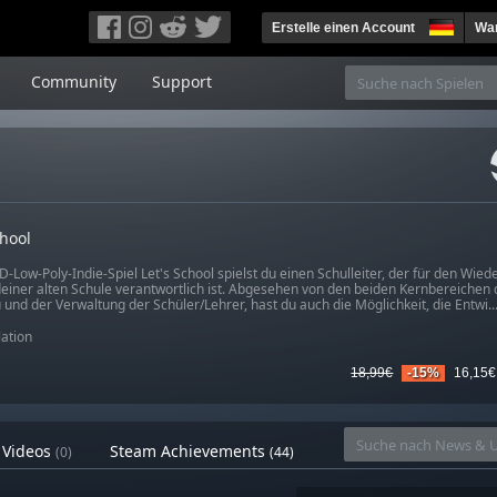
Erstelle einen Account
War
Community
Support
chool
-Low-Poly-Indie-Spiel Let's School spielst du einen Schulleiter, der für den Wie
deiner alten Schule verantwortlich ist. Abgesehen von den beiden Kernbereichen 
und der Verwaltung der Schüler/Lehrer, hast du auch die Möglichkeit, die Entwi..
ation
18,99€
-15%
16,15€
Videos
Steam Achievements
(0)
(44)