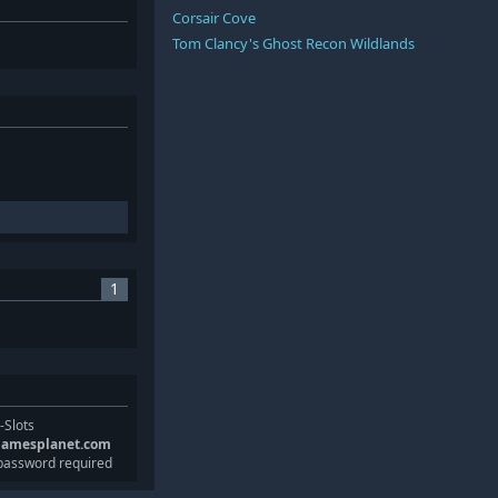
Corsair Cove
Tom Clancy's Ghost Recon Wildlands
1
-Slots
gamesplanet.com
password required