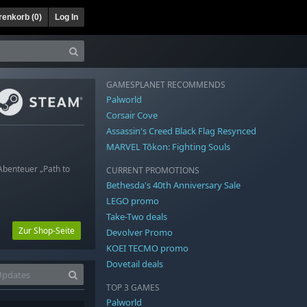
enkorb (
0
)
Log In
GAMESPLANET RECOMMENDS
Palworld
Corsair Cove
Assassin's Creed Black Flag Resynced
MARVEL Tōkon: Fighting Souls
Abenteuer „Path to
CURRENT PROMOTIONS
Bethesda's 40th Anniversary Sale
LEGO promo
Take-Two deals
Zur Shop-Seite
Devolver Promo
KOEI TECMO promo
Dovetail deals
TOP 3 GAMES
Palworld