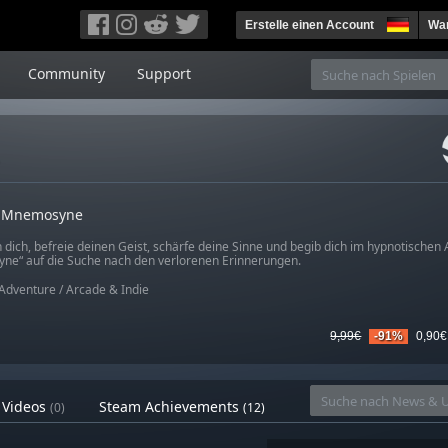
Erstelle einen Account
War
Community
Support
e
o Mnemosyne
 dich, befreie deinen Geist, schärfe deine Sinne und begib dich im hypnotischen 
e“ auf die Suche nach den verlorenen Erinnerungen.
Adventure
/
Arcade & Indie
9,99€
-91%
0,90€
Videos
Steam Achievements
(0)
(12)