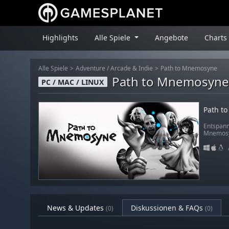
Highlights
Alle Spiele
Angebote
Charts
Alle Spiele
Adventure
/
Arcade & Indie
Path to Mnemosyne
Path to Mnemosyn
PC / MAC / LINUX
Path t
Entspann
Mnemosyn
News & Updates
Diskussionen & FAQs
(0)
(0)