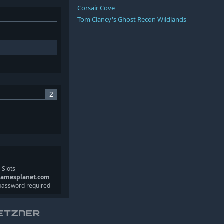
Corsair Cove
Tom Clancy's Ghost Recon Wildlands
2
-Slots
gamesplanet.com
password required