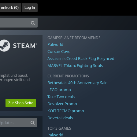
enkorb (
0
)
Log In
GAMESPLANET RECOMMENDS
Palworld
Corsair Cove
Assassin's Creed Black Flag Resynced
MARVEL Tōkon: Fighting Souls
ämpfst und baust.
CURRENT PROMOTIONS
erungen stellt und
Bethesda's 40th Anniversary Sale
LEGO promo
Take-Two deals
Zur Shop-Seite
Devolver Promo
KOEI TECMO promo
Dovetail deals
TOP 3 GAMES
Palworld