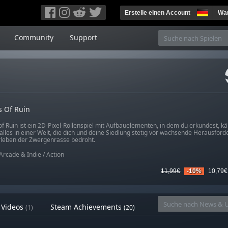
Erstelle einen Account
War
Community
Support
s Of Ruin
of Ruin ist ein 2D-Pixel-Rollenspiel mit Aufbauelementen, in dem du erkundest, k
alles in einer Welt, die dich und deine Siedlung stetig vor wachsende Herausford
leben der Zwergenrasse bedroht.
Arcade & Indie
/
Action
11,99€
-10%
10,79€
Videos
Steam Achievements
(1)
(20)