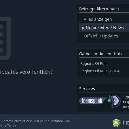
Beiträge filtern nach
Alles anzeigen
Neuigkeiten / News
Offizielle Updates
Games in diesem Hub
Regions Of Ruin
pdates veröffentlicht
Regions Of Ruin (GOG)
Services
128
ts.
no 
. Gamesplanet ist eine Marke von Metaboli SAS.
zutreffend).