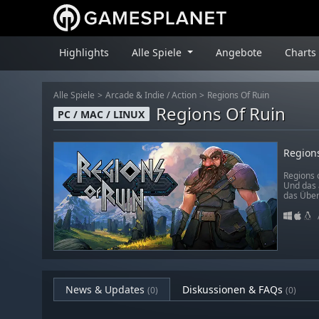
Highlights
Alle Spiele
Angebote
Charts
Alle Spiele
Arcade & Indie
/
Action
Regions Of Ruin
Regions Of Ruin
PC / MAC / LINUX
Region
Regions 
Und das 
das Über
News & Updates
Diskussionen & FAQs
(0)
(0)