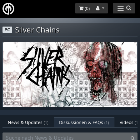
(
0
)
Silver Chains
PC
News & Updates
Diskussionen & FAQs
Videos
(1)
(1)
(1)