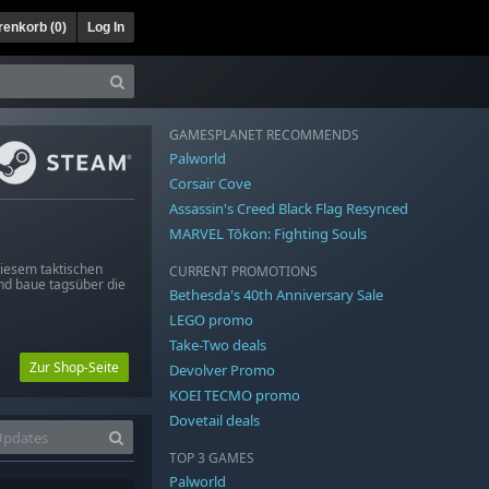
enkorb (
0
)
Log In
GAMESPLANET RECOMMENDS
Palworld
Corsair Cove
Assassin's Creed Black Flag Resynced
MARVEL Tōkon: Fighting Souls
diesem taktischen
CURRENT PROMOTIONS
nd baue tagsüber die
Bethesda's 40th Anniversary Sale
LEGO promo
Take-Two deals
Zur Shop-Seite
Devolver Promo
KOEI TECMO promo
Dovetail deals
TOP 3 GAMES
Palworld