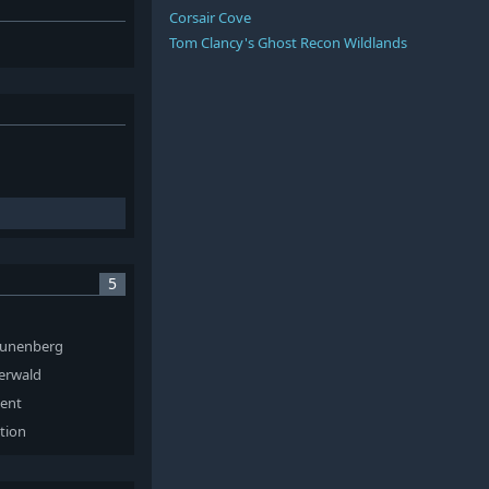
Corsair Cove
Tom Clancy's Ghost Recon Wildlands
5
 Runenberg
berwald
ment
ition