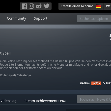
Erstelle einen Account
War
Community
Support
t Spell
ge die letzte Festung der Menschheit mit deiner Truppe von Helden! Vernichte in 
Rogue-Lite-Elementen nachts gefährliche Monster mit Magie und roher Gewalt u
gungsanlagen der zerstörten Stadt wieder auf.
Rollenspiel)
/
Strategie
24,99€
-79%
5,16€
Videos
Steam Achievements
(0)
(94)