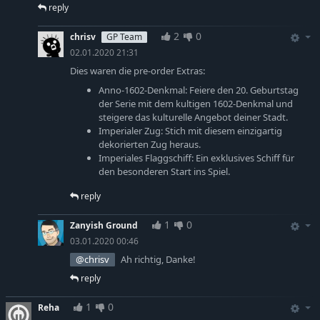
reply
2
0
chrisv
GP Team
02.01.2020 21:31
Dies waren die pre-order Extras:
Anno-1602-Denkmal: Feiere den 20. Geburtstag
der Serie mit dem kultigen 1602-Denkmal und
steigere das kulturelle Angebot deiner Stadt.
Imperialer Zug: Stich mit diesem einzigartig
dekorierten Zug heraus.
Imperiales Flaggschiff: Ein exklusives Schiff für
den besonderen Start ins Spiel.
reply
1
0
Zanyish Ground
03.01.2020 00:46
@chrisv
Ah richtig, Danke!
reply
1
0
Reha