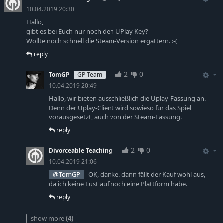
10.04.2019 20:30
Hallo,
gibt es bei Euch nur noch den UPlay Key?
Wollte noch schnell die Steam-Version ergattern. :-(
reply
2
0
TomGP
GP Team
10.04.2019 20:49
Hallo, wir bieten ausschließlich die Uplay-Fassung an.
Denn der Uplay-Client wird sowieso für das Spiel
vorausgesetzt, auch von der Steam-Fassung.
reply
2
0
Divorceable Teaching
10.04.2019 21:06
@TomGP
OK, danke. dann fällt der Kauf wohl aus,
da ich keine Lust auf noch eine Plattform habe.
reply
show more
(4)