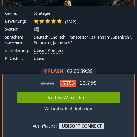
Genre:
Strategie
Bewertung:
(1322)
System:
Sprachen:
Deutsch, Englisch, Französisch, Italienisch*, Spanisch*,
Polnisch*, Japanisch*
*Untertitel
Auslieferung:
Ubisoft Connect
Publisher:
Ubisoft
FLASH
02:00:39:34
-77%
13,75€
59,99€
In den Warenkorb
Verfügbarkeit: lieferbar
UBISOFT CONNECT
Auslieferung: