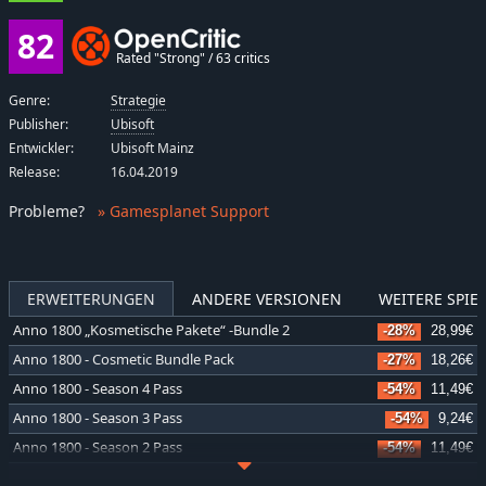
82
Rated "Strong" / 63 critics
Genre:
Strategie
Publisher:
Ubisoft
Entwickler:
Ubisoft Mainz
Release:
16.04.2019
Probleme
?
» Gamesplanet Support
ERWEITERUNGEN
ANDERE VERSIONEN
WEITERE SPIEL
Anno 1800 „Kosmetische Pakete“ -Bundle 2
-28%
28,99€
Anno 1800 - Cosmetic Bundle Pack
-27%
18,26€
Anno 1800 - Season 4 Pass
-54%
11,49€
Anno 1800 - Season 3 Pass
-54%
9,24€
Anno 1800 - Season 2 Pass
-54%
11,49€
Anno 1800 - Season 1 Pass
-54%
11,49€