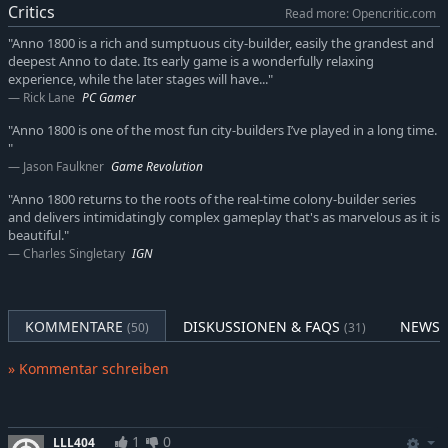
Critics
Read more: Opencritic.com
in unterschiedlichen Sitzungen, Objekte und vieles mehr,
zurück.
"Anno 1800 is a rich and sumptuous city-builder, easily the grandest and
deepest Anno to date. Its early game is a wonderfully relaxing
Neue Funktionen für ein neues Zetalter
experience, while the later stages will have..."
Um diese entscheidende historische Ära zum Leben zu
Rick Lane
PC Gamer
erwecken, präsentiert Anno 1800™ viele brandneue Funktionen.
"Anno 1800 is one of the most fun city-builders I’ve played in a long time.
Expeditionen ermöglichen Spielern, Schiffe voller Spezialisten
"
auf der Suche nach Ruhm und Reichtum um die Erde zu
Jason Faulkner
Game Revolution
schicken, während die neue Arbeitskräfte-Funktion die
"Anno 1800 returns to the roots of the real-time colony-builder series
Organisation ihrer Fabriken anspruchsvoller und realistischer
and delivers intimidatingly complex gameplay that's as marvelous as it is
als je zuvor gestaltet. Schlussendlich können Spieler sogar
beautiful."
Südamerika besiedeln, wo sie das schwarze Gold finden, mit
Charles Singletary
IGN
dem das neue industrielle Zeitalter angetrieben wird.
Wähle Deine Strategie für Den Sieg
Der Aufbau und die Führung gedeihender Metropolen
KOMMENTARE
DISKUSSIONEN & FAQS
NEWS 
(50)
(31)
verlangen, dass der Spieler seine Strategien an neue
Situationen anpasst. Er muss die Bedürfnisse seiner Einwohner
» Kommentar schreiben
erfüllen, indem er effiziente Produktionsketten anlegt, sich mit
anderen KI-Herrschern auseinandersetzt und Wohlstand
erlangt, indem er ein gewinnbringendes Netzwerk von
1
0
LLL404