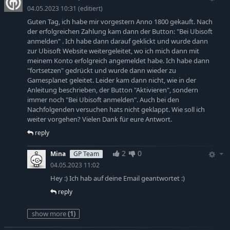
Handelsrouten aufbaut.
04.05.2023 10:31
(editiert)
Tritt Der Anno Union Bei
Guten Tag, ich habe mir vorgestern Anno 1800 gekauft. Nach
Begleite das Team von Ubisoft Blue Byte bei der Schöpfung von
der erfolgreichen Zahlung kam dann der Button: "Bei Ubisoft
Anno 1800™. Hol dir auf anno-union.com die aktuellsten
anmelden" . Ich habe dann darauf geklickt und wurde dann
zur Ubisoft Website weitergeleitet, wo ich mich dann mit
Neuigkeiten sowie Einblicke in die Entwicklung und Inhalte. Hilf
meinem Konto erfolgreich angemeldet habe. Ich habe dann
uns dabei, das Spiel zu gestalten! Wir bitten Spieler
"fortsetzen" gedrückt und wurde dann wieder zu
regelmäßig, Feedback zu geben und laden dazu ein, über
Gamesplanet geleitet. Leider kam dann nicht, wie in der
Funktionen abzustimmen, Inhalte zu kreieren und das Spiel
Anleitung beschrieben, der Button "Aktivieren", sondern
während der Entwicklung zu testen.
immer noch "Bei Ubisoft anmelden". Auch bei den
Nachfolgenden versuchen hats nicht geklappt. Wie soll ich
weiter vorgehen? Vielen Dank für eure Antwort.
reply
2
0
Mina
GP Team
04.05.2023 11:02
Hey :) Ich hab auf deine Email geantwortet :)
reply
show more
(1)