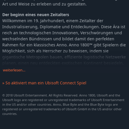
Art und Weise zu erleben und zu gestalten.
Der beginn eines neuen Zeitalters
Willkommen im 19. Jahrhundert, einem Zeitalter der
Industrialisierung, Diplomatie und Entdeckungen. Diese Ära ist
reich an technologischen Innovationen, Verschwörungen und
wechselnden Bündnissen und bildet damit den perfekten
Rahmen für ein klassisches Anno. Anno 1800™ gibt Spielern die
Möglichkeit, sich als Herrscher zu beweisen, indem sie
gigantische Metropolen bauen, effiziente logistische Netzwerke
planen, einen neu entdeckten exotischen Kontinent besiedeln,
Expeditionen um die ganze Welt schicken und mit Diplomatie,
weiterlesen…
Handel oder Krieg um die Vorherrschaft wetteifern.
» So aktiviert man ein Ubisoft Connect Spiel
EIN Klassisches Anno-Erlebnis
Anno 1800™ kombiniert beliebte Funktionen aus der 20-
© 2018 Ubisoft Entertainment. All Rights Reserved. Anno 1800, Ubisoft and the
jährigen Geschichte von Anno. Das Spiel bietet ein reichhaltiges
Ubisoft logo are registered or unregistered trademarks of Ubisoft Entertainment
Städtebau-Erlebnis mit einer geschichtsbasierten Kampagne,
in the US and/or other countries. Anno, Blue Byte and the Blue Byte logo are
registered or unregistered trademarks of Ubisoft GmbH in the US and/or other
einem vielseitig anpassbaren Sandbox-Modus und einem
countries.
klassischen Multiplayer-Erlebnis. In Anno 1800™ kehren
außerdem beliebte Funktionen, wie individuelle KI-Gegner,
lieferbare Handelsgüter, zufällig generierte Karten, Gameplay