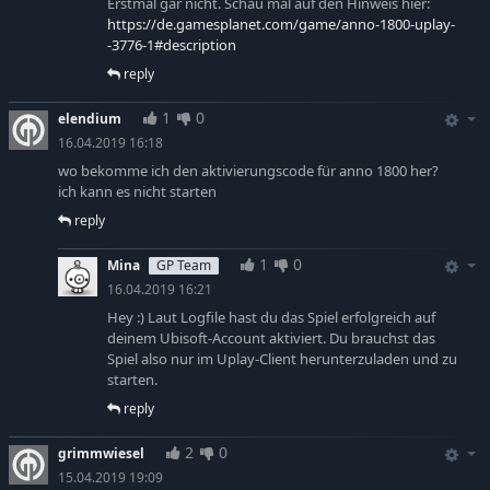
Erstmal gar nicht. Schau mal auf den Hinweis hier:
https://de.gamesplanet.com/game/anno-1800-uplay-
-3776-1#description
reply
1
0
elendium
16.04.2019 16:18
wo bekomme ich den aktivierungscode für anno 1800 her?
ich kann es nicht starten
reply
1
0
Mina
GP Team
16.04.2019 16:21
Hey :) Laut Logfile hast du das Spiel erfolgreich auf
deinem Ubisoft-Account aktiviert. Du brauchst das
Spiel also nur im Uplay-Client herunterzuladen und zu
starten.
reply
2
0
grimmwiesel
15.04.2019 19:09