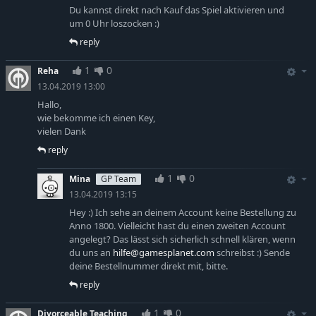
Du kannst direkt nach Kauf das Spiel aktivieren und
um 0 Uhr loszocken :)
reply
1
0
Reha
13.04.2019 13:00
Hallo,
wie bekomme ich einen Key,
vielen Dank
reply
1
0
Mina
GP Team
13.04.2019 13:15
Hey :) Ich sehe an deinem Account keine Bestellung zu
Anno 1800. Vielleicht hast du einen zweiten Account
angelegt? Das lässt sich sicherlich schnell klären, wenn
du uns an
hilfe@gamesplanet.com
schreibst :) Sende
deine Bestellnummer direkt mit, bitte.
reply
1
0
Divorceable Teaching