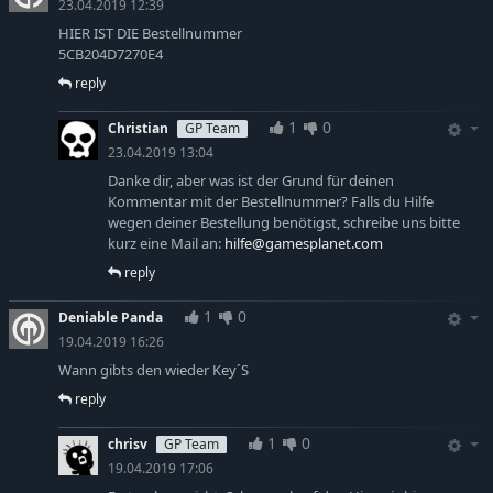
23.04.2019 12:39
HIER IST DIE Bestellnummer
5CB204D7270E4
reply
1
0
Christian
GP Team
23.04.2019 13:04
Danke dir, aber was ist der Grund für deinen
Kommentar mit der Bestellnummer? Falls du Hilfe
wegen deiner Bestellung benötigst, schreibe uns bitte
kurz eine Mail an:
hilfe@gamesplanet.com
reply
1
0
Deniable Panda
19.04.2019 16:26
Wann gibts den wieder Key´S
reply
1
0
chrisv
GP Team
19.04.2019 17:06