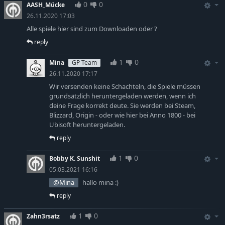
0
0
AASH_Mücke
26.11.2020 17:03
Alle spiele hier sind zum Downloaden oder ?
reply
1
0
Mina
GP Team
26.11.2020 17:17
Wir versenden keine Schachteln, die Spiele müssen
grundsätzlich heruntergeladen werden, wenn ich
deine Frage korrekt deute. Sie werden bei Steam,
Blizzard, Origin - oder wie hier bei Anno 1800 - bei
Ubisoft heruntergeladen.
reply
1
0
Bobby K. Sunshit
05.03.2021 16:16
@Mina
hallo mina :)
reply
1
0
Zahn3rsatz