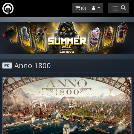
(
0
)
Anno 1800
PC