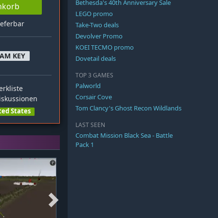
Bethesda's 40th Anniversary Sale
nkorb
LEGO promo
ieferbar
Take-Two deals
Devolver Promo
KOEI TECMO promo
EAM KEY
Dovetail deals
TOP 3 GAMES
Palworld
rkliste
Corsair Cove
skussionen
Tom Clancy's Ghost Recon Wildlands
ted States
LAST SEEN
Combat Mission Black Sea - Battle
Pack 1