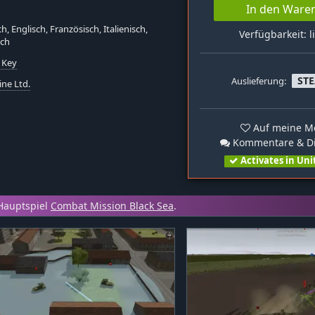
In den Ware
h, Englisch, Französisch, Italienisch,
Verfügbarkeit: l
sch
 Key
ST
Auslieferung:
ine Ltd.
Auf meine Me
Kommentare & Di
Activates in Uni
Hauptspiel
Combat Mission Black Sea
.