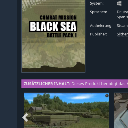
System:
Sprachen:
Deutsc
Spani
Auslieferung:
Steam
Publisher:
Slither
ZUSÄTZLICHER INHALT:
Dieses Produkt benötigt das 