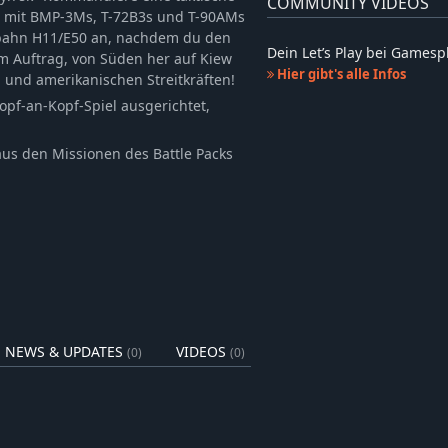
COMMUNITY VIDEOS
e mit BMP-3Ms, T-72B3s und T-90AMs
tobahn H11/E50 an, nachdem du den
Dein Let’s Play bei Games
m Auftrag, von Süden her auf Kiew
Hier gibt's alle Infos
 und amerikanischen Streitkräften!
opf-an-Kopf-Spiel ausgerichtet,
aus den Missionen des Battle Packs
NEWS & UPDATES
VIDEOS
(0)
(0)