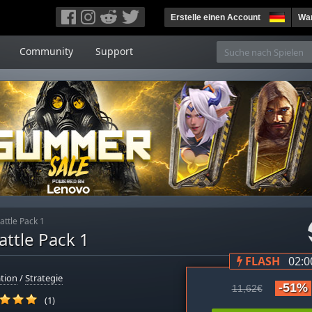
Erstelle einen Account
War
Community
Support
attle Pack 1
attle Pack 1
FLASH
02:0
tion
/
Strategie
-51%
11,62€
(1)