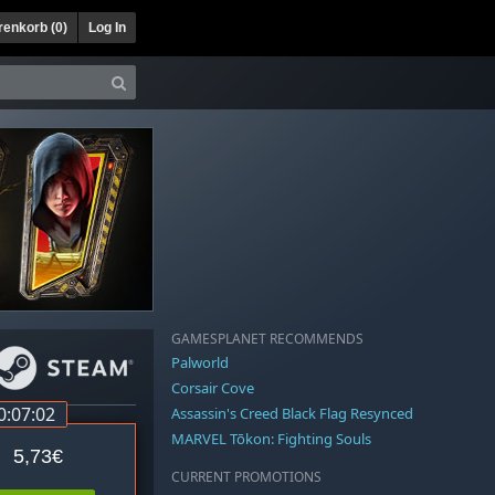
enkorb (
0
)
Log In
GAMESPLANET RECOMMENDS
Palworld
Corsair Cove
0:07:02
Assassin's Creed Black Flag Resynced
MARVEL Tōkon: Fighting Souls
5,73€
CURRENT PROMOTIONS