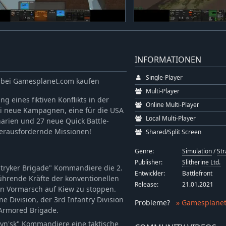
INFORMATIONEN
Single-Player
y bei Gamesplanet.com kaufen
Multi-Player
g eines fiktiven Konflikts in der
Online Multi-Player
ei neue Kampagnen, eine für die USA
Local Multi-Player
arien und 27 neue Quick Battle-
herausfordernde Missionen!
Shared/Split Screen
Genre:
Simulation
/
Str
Publisher:
Slitherine Ltd.
Stryker Brigade" Kommandiere die 2.
Entwickler:
Battlefront
führende Kräfte der konventionellen
Release:
21.01.2021
en Vormarsch auf Kiew zu stoppen.
 Division, der 3rd Infantry Division
Probleme
?
» Gamesplanet
Armored Brigade.
yn'sk" Kommandiere eine taktische