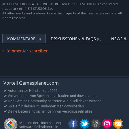
©11 BIT STUDIOS S.A.. ALL RIGHTS RESERVED. 11 BIT STUDIOS is a registered
Der Kummer einer Mutter, die Reise eines Geistes
trademark of 11 BIT STUDIOS S.A.
All other marks and trademarks are the property of their respective owners. All
Nimm an der spirituellen Reise einer Mutter durch ihre Trauer
rights reserved.
teil, bei der jeder Schritt eine neue Ebene ihrer Geschichte
aufdeckt und Themen wie Liebe, Verlust und den Weg der
Akzeptanz widerspiegelt. Entdecke eine geheimnisvolle Welt
der vergessenen Überlieferungen, in der die Dunkelheit
KOMMENTARE
DISKUSSIONEN & FAQS
NEWS & 
(0)
(0)
Geheimnisse flüstert und dich einlädt, vergrabene
Erinnerungen ans Licht zu bringen.
» Kommentar schreiben
Vorteil Gamesplanet.com
Autorisierter Händler seit 2006
Vollversionen von Spielen legal kaufen und downloaden
Der Gaming Community beitreten & ein Teil davon werden
Spiele für deinen PC und/oder Mac downloaden
Deine Daten sind sicher, denn wir verschlüsseln alles
Mitglied der Unterhaltungs-
software Selbstkontrolle