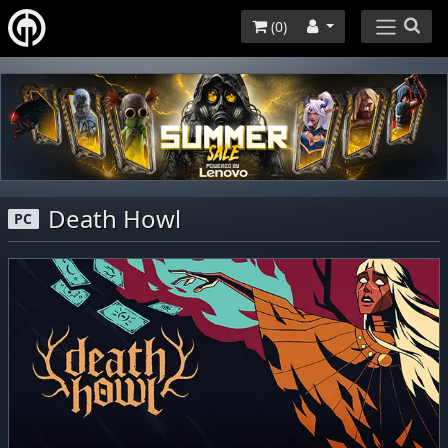
(
0
)
Death Howl
PC