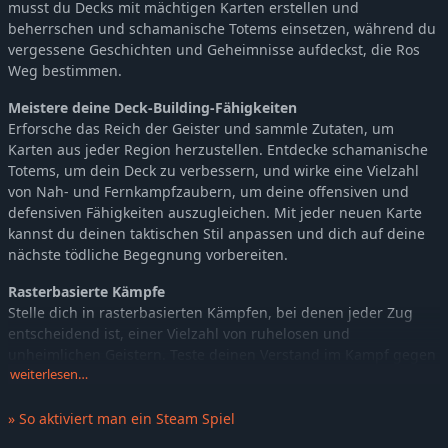
musst du Decks mit mächtigen Karten erstellen und
beherrschen und schamanische Totems einsetzen, während du
vergessene Geschichten und Geheimnisse aufdeckst, die Ros
Weg bestimmen.
Meistere deine Deck-Building-Fähigkeiten
Erforsche das Reich der Geister und sammle Zutaten, um
Karten aus jeder Region herzustellen. Entdecke schamanische
Totems, um dein Deck zu verbessern, und wirke eine Vielzahl
von Nah- und Fernkampfzaubern, um deine offensiven und
defensiven Fähigkeiten auszugleichen. Mit jeder neuen Karte
kannst du deinen taktischen Stil anpassen und dich auf deine
nächste tödliche Begegnung vorbereiten.
Rasterbasierte Kämpfe
Stelle dich in rasterbasierten Kämpfen, bei denen jeder Zug
entscheidend ist, einer Vielzahl von ruhelosen und
unheimlichen Geistern. Teste deinen Verstand im Kampf gegen
einzigartige Gegnertypen und mächtige Bosse. Werde stärker,
weiterlesen…
passe dein Deck an und wähle deine Kämpfe, während du
düstere Gebiete wie den Wald der heulenden Schatten oder die
» So aktiviert man ein Steam Spiel
Wiesen des Wahns erkundest.