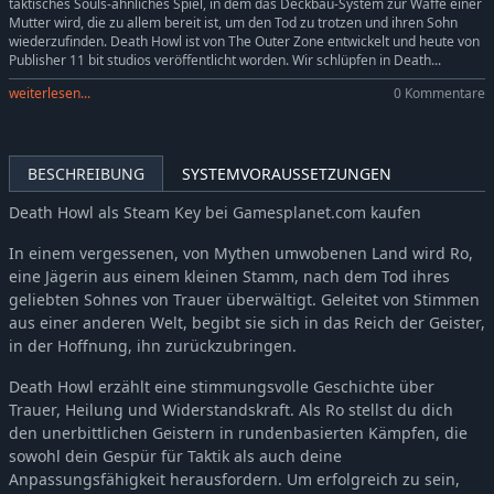
taktisches Souls-ähnliches Spiel, in dem das Deckbau-System zur Waffe einer
Mutter wird, die zu allem bereit ist, um den Tod zu trotzen und ihren Sohn
wiederzufinden. Death Howl ist von The Outer Zone entwickelt und heute von
Publisher 11 bit studios veröffentlicht worden. Wir schlüpfen in Death...
weiterlesen...
0 Kommentare
BESCHREIBUNG
SYSTEMVORAUSSETZUNGEN
Death Howl als Steam Key bei Gamesplanet.com kaufen
In einem vergessenen, von Mythen umwobenen Land wird Ro,
eine Jägerin aus einem kleinen Stamm, nach dem Tod ihres
geliebten Sohnes von Trauer überwältigt. Geleitet von Stimmen
aus einer anderen Welt, begibt sie sich in das Reich der Geister,
in der Hoffnung, ihn zurückzubringen.
Death Howl erzählt eine stimmungsvolle Geschichte über
Trauer, Heilung und Widerstandskraft. Als Ro stellst du dich
den unerbittlichen Geistern in rundenbasierten Kämpfen, die
sowohl dein Gespür für Taktik als auch deine
Anpassungsfähigkeit herausfordern. Um erfolgreich zu sein,