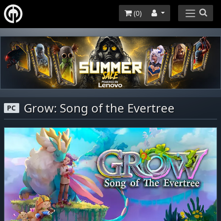
(
0
)
Grow: Song of the Evertree
PC