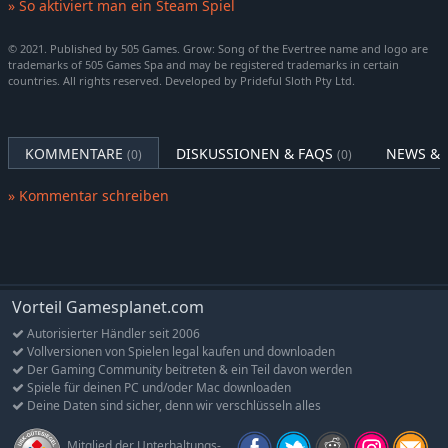
» So aktiviert man ein Steam Spiel
Triff interessante und einzigartige Charaktere, höre dir ihre
Geschichten an und unterstütze sie, wenn sie Hilfe brauchen.
© 2021. Published by 505 Games. Grow: Song of the Evertree name and logo are
Mach ihnen eine Freude, indem du ein Zuhause für sie findest,
trademarks of 505 Games Spa and may be registered trademarks in certain
ihnen hilfst, ihren Traumjob zu finden, oder ihnen Accessoires
countries. All rights reserved. Developed by Prideful Sloth Pty Ltd.
und Dekorationen schenkst.
Baue die Stadt deiner Träume
KOMMENTARE
DISKUSSIONEN & FAQS
NEWS & 
(0)
(0)
Grow bietet dir eine beeindruckende Auswahl an hübschen
Gebäuden und Formen, mit denen du die Stadt deiner Träume
» Kommentar schreiben
erschaffen kannst. Baue, wo du willst und passe deine Stadt
nach deinen Wünschen an, damit sie zu deinem Zuhause wird!
Wunderschöner Soundtrack
Genieße die wundervolle Musik des Videospiel- und
Animekomponisten Kevin Penkin.
Vorteil Gamesplanet.com
Autorisierter Händler seit 2006
Entdecke Geheimnisse!
Vollversionen von Spielen legal kaufen und downloaden
Ruinen, Höhlen, geheime Orte – erforsche die Welt und
Der Gaming Community beitreten & ein Teil davon werden
enthülle das lang vergessene Wissen des Evertree, indem du
Spiele für deinen PC und/oder Mac downloaden
bis in sein Herz vordringst.
Deine Daten sind sicher, denn wir verschlüsseln alles
Mitglied der Unterhaltungs-