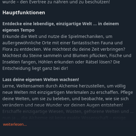
wurde – den Evertree zu nähren und zu beschützen!
Hauptfunktionen
Entdecke eine lebendige, einzigartige Welt … in deinem
eigenen Tempo
Erkunde die Welt und nutze die Spielmechaniken, um
außergewöhnliche Orte mit einer fantastischen Fauna und
Flora zu entdecken. Wie möchtest du deine Zeit verbringen?
Möchtest du Steine sammeln und Blumen pflücken, Fische und
Insekten fangen, Höhlen erkunden oder Rätsel lösen? Die
Entscheidung liegt ganz bei dir!
Lass deine eigenen Welten wachsen!
Lerne, Weltensamen durch Alchemie herzustellen, um völlig
neue Welten mit einzigartigen Merkmalen zu erschaffen. Pflege
deine Welten, um sie zu beleben, und beobachte, wie sie sich
verändern und neue Wunder vor deinen Augen entstehen!
Erschaffe einzigartige Wiesen, Wüsten, gefrorene Welten und …
nun ja … die Alchemie ist keine exakte Wissenschaft – einige
Samen könnten unerwartete Überraschungen mit sich bringen.
weiterlesen…
Lerne neue Charaktere kennen und freunde dich mit ihnen an!