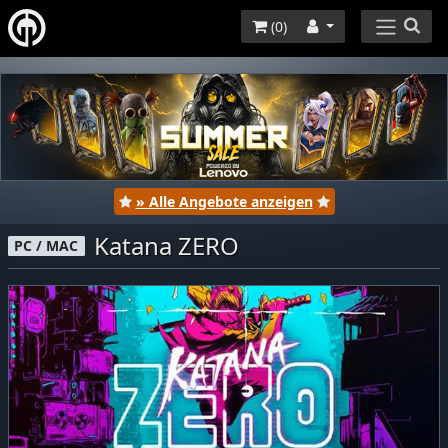
(
0
)
» Alle Angebote anzeigen
Katana ZERO
PC / MAC