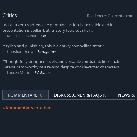
Critics
Read more: Opencritic.com
"Katana Zero's adrenaline pumping action is incredible and its
presentation is stellar, but its story feels cut short."
Mitchell Saltzman
IGN
"Stylish and punishing, this is a darkly compelling treat."
Christian Donlan
Eurogamer
"Thoughtfully-designed levels and versatile combat abilities make
Katana Zero worthy of a rewind despite cookie-cutter characters."
Lauren Morton
PC Gamer
KOMMENTARE
DISKUSSIONEN & FAQS
NEWS & 
(0)
(0)
» Kommentar schreiben