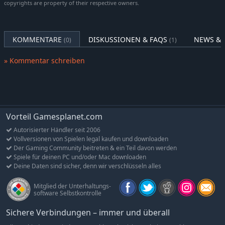
Spiel abschließt – mit neuen und wiederkehrenden
copyrights are property of their respective owners.
Charakteren.
Chaos bietet eine komplett neue Spielmechanik für Waffen,
Gegner, Risse und Portale.
KOMMENTARE
DISKUSSIONEN & FAQS
NEWS & 
(0)
(1)
Die Stufenobergrenze wurde auf 50 angehoben.
» Kommentar schreiben
Die Reise führt Sie zu zwei komplett neuen Arten von
Verliesen.
Betreten Sie Chaosportale und erkunden Sie 25 brandneue
Chaosreichverliese, die in der Welt von Fatesworn und der
alten Welt verteilt sind.
Vorteil Gamesplanet.com
Neue Gegner und Variationen existierender Gegner.
Autorisierter Händler seit 2006
Neue Herstellungsgegenstände für Waffen, Gemmen und
Vollversionen von Spielen legal kaufen und downloaden
Tränke mit neuen Reagenzien und Komponenten.
Der Gaming Community beitreten & ein Teil davon werden
6 neue und einzigartige Rüstungssets mit sehr besonderen
Spiele für deinen PC und/oder Mac downloaden
Deine Daten sind sicher, denn wir verschlüsseln alles
und mächtigen Eigenschaften.
21 neue Waffen und Schilde (9 Chaoswaffen, 15
Mitglied der Unterhaltungs-
einzigartige).
software Selbstkontrolle
Neue Accessoires wie Ringe und Amulette mit mächtigen
Sichere Verbindungen – immer und überall
Eigenschaften.