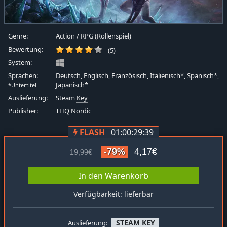
Genre:
Action
/
RPG (Rollenspiel)
Bewertung:
(5)
System:
Sprachen:
Deutsch, Englisch, Französisch, Italienisch*, Spanisch*,
Japanisch*
*Untertitel
Auslieferung:
Steam Key
Publisher:
THQ Nordic
FLASH
01:00:29:39
-79%
4,17€
19,99€
In den Warenkorb
Verfügbarkeit: lieferbar
STEAM KEY
Auslieferung: