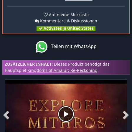
Auf meine Merkliste
Kommentare & Diskussionen
Activates in United States
Teilen mit WhatsApp
ZUSÄTZLICHER INHALT:
Dieses Produkt benötigt das
Hauptspiel
Kingdoms of Amalur: Re-Reckoning
.