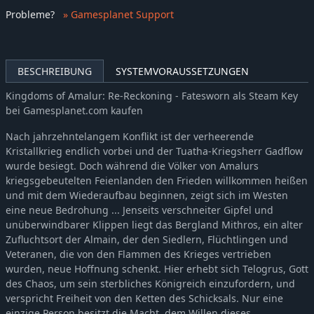
Probleme
?
» Gamesplanet Support
BESCHREIBUNG
SYSTEMVORAUSSETZUNGEN
Kingdoms of Amalur: Re-Reckoning - Fatesworn als Steam Key
bei Gamesplanet.com kaufen
Nach jahrzehntelangem Konflikt ist der verheerende
Kristallkrieg endlich vorbei und der Tuatha-Kriegsherr Gadflow
wurde besiegt. Doch während die Völker von Amalurs
kriegsgebeutelten Feienlanden den Frieden willkommen heißen
und mit dem Wiederaufbau beginnen, zeigt sich im Westen
eine neue Bedrohung ... Jenseits verschneiter Gipfel und
unüberwindbarer Klippen liegt das Bergland Mithros, ein alter
Zufluchtsort der Almain, der den Siedlern, Flüchtlingen und
Veteranen, die von den Flammen des Krieges vertrieben
wurden, neue Hoffnung schenkt. Hier erhebt sich Telogrus, Gott
des Chaos, um sein sterbliches Königreich einzufordern, und
verspricht Freiheit von den Ketten des Schicksals. Nur eine
einzige Person besitzt die Macht, dem Willen dieses