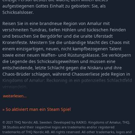
aufgestiegenen Gottes Einhalt zu gebieten: Sie, als
Schicksalsloser.
Reisen Sie in eine brandneue Region von Amalur mit
verschneiten Tundras, tiefen Höhlen und tückischen Feinden
und besuchen Sie Bergdörfer und die uralte Uferstadt
Kronenfeste. Meistern Sie die unbändige Macht des Chaos mit
einem einzigartigen, neuen, nicht kampfbezogenen Talent
sowie einer neuen Waffen- und Rüstungsklasse. Sie verkörpern
die Legende des Schicksalsgeweihten und müssen eine
entscheidende, letzte Schlacht gegen die Niskaru und ihre
Chaos-Brüder schlagen, während Chaosverliese jede Region in
Kingdoms of Amalur: Reckoning in ein potenzielles Schlachtfeld
verwandeln.
weiterlesen…
Features
Angesiedelt in einer komplett neuen Region namens Mithros
» So aktiviert man ein Steam Spiel
mit Bergen und Schneelandschaften.
Stellen Sie sich dem Gott des Chaos in einer über 6-
© 2021 THQ Nordic AB, Sweden. Developed by KAIKO. Kingdoms of Amalur, THQ,
38 Studios and their respective logos are trademarks and/or registered
stündigen Hauptquest mit einer fesselnden Story, die das
trademarks of THQ Nordic AB. All rights reserved. All other trademarks, logos and