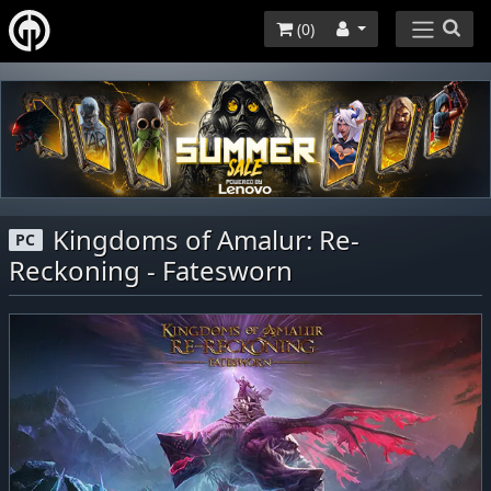
(
0
)
Kingdoms of Amalur: Re-
PC
Reckoning - Fatesworn