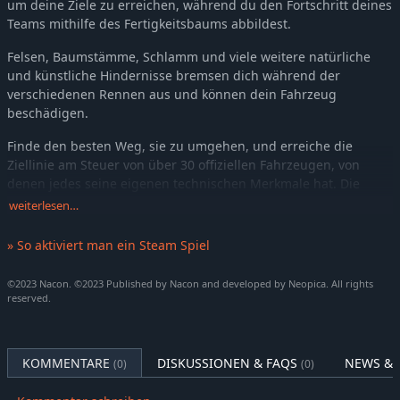
um deine Ziele zu erreichen, während du den Fortschritt deines
Teams mithilfe des Fertigkeitsbaums abbildest.
Felsen, Baumstämme, Schlamm und viele weitere natürliche
und künstliche Hindernisse bremsen dich während der
verschiedenen Rennen aus und können dein Fahrzeug
beschädigen.
Finde den besten Weg, sie zu umgehen, und erreiche die
Ziellinie am Steuer von über 30 offiziellen Fahrzeugen, von
denen jedes seine eigenen technischen Merkmale hat. Die
größten Hersteller sind vertreten: Polaris, Yamaha, Arctic Cat,
weiterlesen…
Kawasaki und Suzuki, sowie für die Fahrerausrüstung
Alpinestars, Arai, Sparco, Stilo, Stand 21 und viele mehr.
» So aktiviert man ein Steam Spiel
Nutze eine breite Palette von Einstellungen, um dein Fahrzeug
©2023 Nacon. ©2023 Published by Nacon and developed by Neopica. All rights
an das Gelände anzupassen und die Leistung zu verbessern. Es
reserved.
liegt an dir, Leistung, Motorfunktionen und Getriebe so zu
wählen, dass du je nach den Bedingungen (Gelände,
Oberfläche, Art des Rennens usw.) so schnell wie möglich
KOMMENTARE
DISKUSSIONEN & FAQS
NEWS & 
(0)
(0)
fahren kannst.
Um noch wettbewerbsfähiger zu sein, solltest du bedenken,