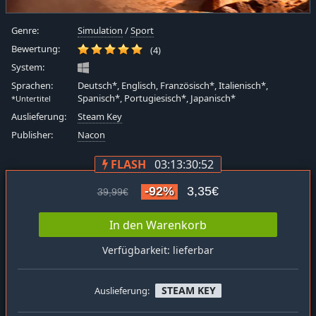
Genre:
Simulation
/
Sport
Bewertung:
(4)
System:
Sprachen:
Deutsch*, Englisch, Französisch*, Italienisch*,
Spanisch*, Portugiesisch*, Japanisch*
*Untertitel
Auslieferung:
Steam Key
Publisher:
Nacon
FLASH
03:13:30:51
-92%
3,35€
39,99€
In den Warenkorb
Verfügbarkeit: lieferbar
STEAM KEY
Auslieferung: