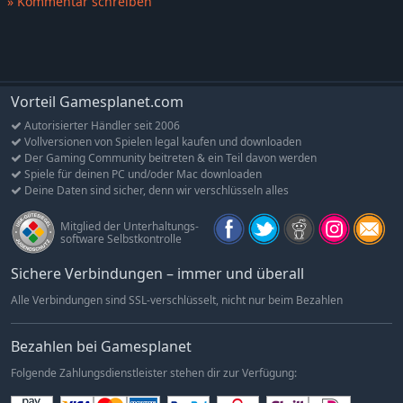
» Kommentar schreiben
dass Präzision und Gleichmäßigkeit besser sind als reine
Geschwindigkeit. Das ist die Herausforderung, die dich in
OVERPASS 2 erwartet.
features
Vorteil Gamesplanet.com
30 Fahrzeuge von offiziellen Herstellern, in 3 Kategorien:
Autorisierter Händler seit 2006
UTV, ATV, Rock Bouncer
Vollversionen von Spielen legal kaufen und downloaden
Der Gaming Community beitreten & ein Teil davon werden
5 Arten von Rennen: Offroad-Sprint, Offroad-Rundkurs,
Spiele für deinen PC und/oder Mac downloaden
Bergrennen, Hindernislauf, geschlossener Rundkurs
Deine Daten sind sicher, denn wir verschlüsseln alles
Offizielle Hersteller, Ausrüstung und Sponsoren
Mitglied der Unterhaltungs-
4 Arten von Umgebungen: Wüste, Wald, Berge,
software Selbstkontrolle
Rennstrecken
Sichere Verbindungen – immer und überall
Ein umfassender Karrieremodus mit Team- und
Kalenderverwaltung
Alle Verbindungen sind SSL-verschlüsselt, nicht nur beim Bezahlen
Erweiterte Fahrzeug- und Fahreranpassung
Online-Rennen für bis zu 8 Spieler
Bezahlen bei Gamesplanet
Folgende Zahlungsdienstleister stehen dir zur Verfügung: