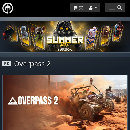
(
0
)
Overpass 2
PC