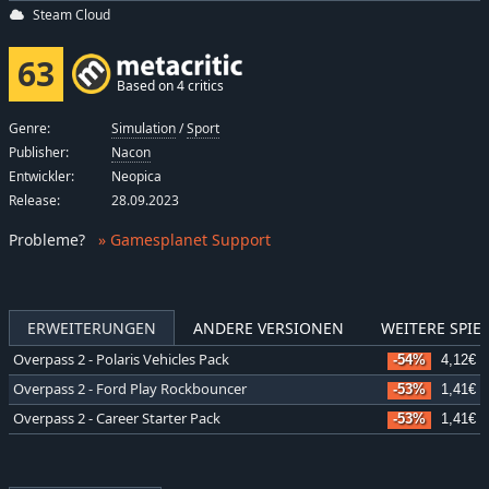
Steam Cloud
63
Based on 4 critics
Genre:
Simulation
/
Sport
Publisher:
Nacon
Entwickler:
Neopica
Release:
28.09.2023
Probleme
?
» Gamesplanet Support
ERWEITERUNGEN
ANDERE VERSIONEN
WEITERE SPIEL
Overpass 2 - Polaris Vehicles Pack
-54%
4,12€
Overpass 2 - Ford Play Rockbouncer
-53%
1,41€
Overpass 2 - Career Starter Pack
-53%
1,41€