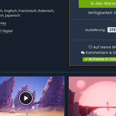
In den Ware
h, Englisch, Französisch, Italienisch,
Verfügbarkeit: l
ch, Japanisch
 Key
ST
Auslieferung:
 Digital
Auf meine Me
Kommentare & Di
Activates in Uni