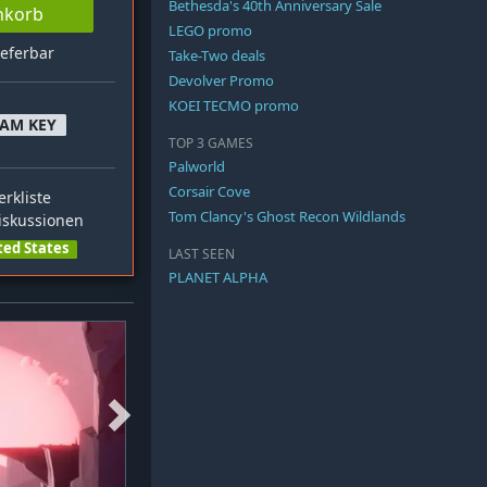
Bethesda's 40th Anniversary Sale
nkorb
LEGO promo
ieferbar
Take-Two deals
Devolver Promo
KOEI TECMO promo
EAM KEY
TOP 3 GAMES
Palworld
Corsair Cove
rkliste
Tom Clancy's Ghost Recon Wildlands
skussionen
ted States
LAST SEEN
PLANET ALPHA