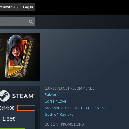
enkorb (
0
)
Log In
GAMESPLANET RECOMMENDS
Palworld
Corsair Cove
3:44:08
Assassin's Creed Black Flag Resynced
Gothic 1 Remake
1,85€
CURRENT PROMOTIONS