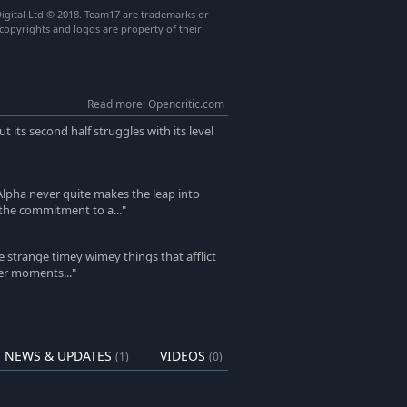
gital Ltd © 2018. Team17 are trademarks or
 copyrights and logos are property of their
Read more: Opencritic.com
ut its second half struggles with its level
lpha never quite makes the leap into
d the commitment to a..."
e strange timey wimey things that afflict
ower moments..."
NEWS & UPDATES
VIDEOS
(1)
(0)