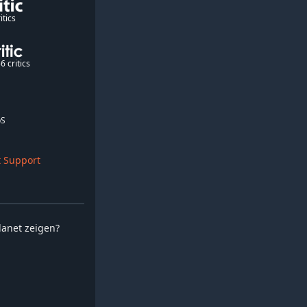
itics
6 critics
pS
 Support
planet zeigen?