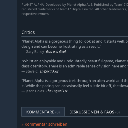
PLANET ALPHA. Developed by Planet Alpha ApS. Published by Team17 Di
registered trademarks of Team17 Digital Limited. All other trademarks,
respective owners.
Critics
"Planet Alpha is a gorgeous thing to look at and it starts well, b
design and can become frustrating as a result."
Gary Bailey
God is a Geek
"Whilst an enjoyable and undoubtedly beautiful game, Planet A
classic territory. There is an admirable sense of vision here an
Steve C
TheSixthAxis
"Planet Alpha is a gorgeous trek through an alien world and th
it. While the pacing can occasionally feel a little bit off, the sl
Jason Coles
The Digital Fix
KOMMENTARE
DISKUSSIONEN & FAQS
(0)
(0)
» Kommentar schreiben