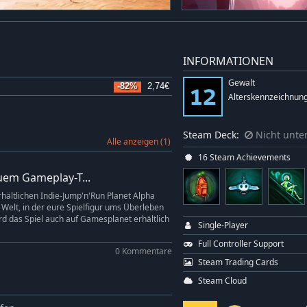
INFORMATIONEN
Gewalt
-82%
2,74€
Alterskennzeichnung
Steam Deck:
Nicht unter
Alle anzeigen (1)
16 Steam Achievements
euem Gameplay-T...
ältlichen Indie-Jump'n'Run Planet Alpha
Welt, in der eure Spielfigur ums Überleben
rd das Spiel auch auf Gamesplanet erhältlich
Single-Player
Full Controller Support
0 Kommentare
Steam Trading Cards
Steam Cloud