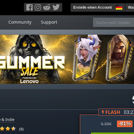
Erstelle einen Account
War
Community
Support
FLASH
03:2
 & Indie
-81%
9,99€
(8)