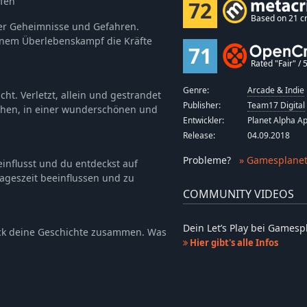
fen
72
Based on 21 cr
er Geheimnisse und Gefahren.
einem Überlebenskampf die Kräfte
71
Rated "Fair" / 5
Genre:
Arcade & Indie
t. Verletzt, allein und gestrandet
Publisher:
Team17 Digital
chen, in einer wunderschönen und
Entwickler:
Planet Alpha A
Release:
04.09.2018
Probleme
?
» Gamesplanet
influsst und du entdeckst auf
Tageszeit beeinflussen und zu
COMMUNITY VIDEOS
Dein Let’s Play bei Games
tück deine Geschichte zusammen. Was
Hier gibt's alle Infos