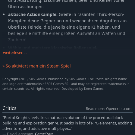
und Ausrüstung. Erkunde Höhlen, Seen und Kerker voller
Überraschungen.
aktische Actionkämpfe:
Greife in rasanten Third-Person-
Kämpfen deine Gegner an und weiche ihren Angriffen aus.
Überliste Feinde, die jeweils eine eigene KI haben, und
besiege sie mithilfe einer großen Auswahl an Waffen und
Zaubern!
Wähle und meistere klassische Rollenspiel-
weiterlesen…
Charakterklassen:
Spiele als Krieger, Magier oder
Waldläufer und passe dein Aussehen, deine Fähigkeiten und
» So aktiviert man ein Steam Spiel
deine Ausrüstung an. Schalte bei Stufenaufstiegen mächtige
Talente frei!
Copyright (2015) 505 Games. Published by 505 Games. The Portal Knights name
Zufalls-Events:
Abenteuer in abwechslungsreichen
and logo are trademarks of 505 Games SRL and may be registered trademarks in
Landschaften. Erledige in den verschiedenen Welten neue
certain countries. All rights reserved. Developed by Keen Games.
Quests und verdiene in Zufalls-Events exklusive
Gegenstände.
Critics
Sammle im ganzen Land Zutaten zum Herstellen von
Read more: Opencritic.com
Waffen und Vorräten:
Verbessere deine
"Portal Knights feels like a natural evolution of the procedural block
Herstellungsstationen und erweitere deine Liste an
building and exploration genre. It packs in lots of RPG elements, exciting
Rezepten auf über 100 Gegenstände, mit Crafting-Bäumen
adventure, and addictive multiplayer..."
für jede Klasse.
David Jagneaux
GameCrate