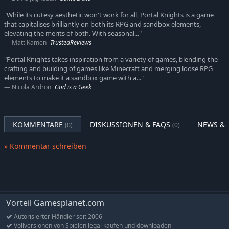
Baue dir aus Dutzenden Materialien und
"While its cutesy aesthetic won't work for all, Portal Knights is a game
Einrichtungsgegenständen ein Zuhause:
Zeige allen deine
that capitalises brilliantly on both its RPG and sandbox elements,
auf deinen Reisen schwer verdienten Schätze. Beute
elevating the merits of both. With seasonal..."
Ressourcen aus und baue große Bauwerke, stelle
Matt Kamen
TrustedReviews
einzigartige Einrichtungsgegenstände her, adoptiere einen
"Portal Knights takes inspiration from a variety of games, blending the
tierischen Freund und noch viel mehr!
crafting and building of games like Minecraft and merging loose RPG
Epische Bosskämpfe:
Wage dich in die Höhle des Löwen und
elements to make it a sandbox game with a..."
Nicola Ardron
God is a Geek
bekämpfe die Portal-Wächter, die schrecklichsten Bestien im
ganzen Reich.
Spiele gemeinsam mit deinen Freunden im 4-Personen-
Coop-Mehrspielermodus.
Arbeitet zusammen um Gebäude
KOMMENTARE
DISKUSSIONEN & FAQS
NEWS & 
(0)
(0)
zu errichten, Kerker zu erkunden und trotzt gemeinsam den
größten Gefahren.
» Kommentar schreiben
Vorteil Gamesplanet.com
Autorisierter Händler seit 2006
Vollversionen von Spielen legal kaufen und downloaden