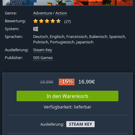
Genre:
Adventure
/
Action
Bewertung:
(27)
System:
Sprachen:
Deutsch, Englisch, Französisch, Italienisch, Spanisch,
Polnisch, Portugiesisch, Japanisch
Auslieferung:
Steam Key
Publisher:
505 Games
-15%
16,99€
19,99€
In den Warenkorb
Verfügbarkeit: lieferbar
STEAM KEY
Auslieferung: