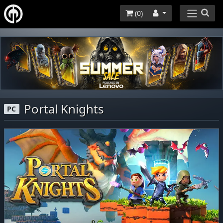
(
0
)
Portal Knights
PC