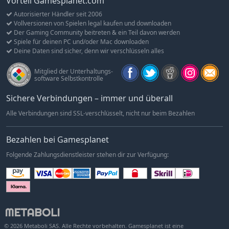
Vorteil Gamesplanet.com
Ranger-Pickup die malerischen Straßen des Parks
Autorisierter Händler seit 2006
Interagiere mit Besuchern: Hilf Wandernden, überprüfe
Vollversionen von Spielen legal kaufen und downloaden
Eintrittskarten und leite Besuchern zu zentralen Orten
Der Gaming Community beitreten & ein Teil davon werden
Spiele für deinen PC und/oder Mac downloaden
Erlebe dynamische Tage: Tag-Dämmerungs-Wechsel,
Deine Daten sind sicher, denn wir verschlüsseln alles
Wetterumschwünge und abwechslungsreiche Aufgaben
Mitglied der Unterhaltungs-
Discover & Document the Wildlife
software Selbstkontrolle
Sichere Verbindungen – immer und überall
Alle Verbindungen sind SSL-verschlüsselt, nicht nur beim Bezahlen
Bezahlen bei Gamesplanet
Folgende Zahlungsdienstleister stehen dir zur Verfügung:
© 2026 Metaboli SAS. Alle Rechte vorbehalten. Gamesplanet ist eine