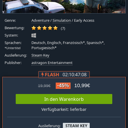
Genre:
Adventure
/
Simulation
/ Early Access
Bewertung:
(7)
System:
Sprachen:
Deutsch, Englisch, Französisch*, Spanisch*,
Portugiesisch*
*Untertitel
Auslieferung:
Steam Key
Publisher:
astragon Entertainment
FLASH
02:10:47:07
-45%
10,99€
19,99€
In den Warenkorb
Verfügbarkeit: lieferbar
STEAM KEY
Auslieferung: