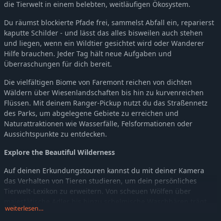
die Tierwelt in einem belebten, weitläufigen Ökosystem.
Du räumst blockierte Pfade frei, sammelst Abfall ein, reparierst
kaputte Schilder - und lässt das alles bisweilen auch stehen
und liegen, wenn ein Wildtier gesichtet wird oder Wanderer
Hilfe brauchen. Jeder Tag hält neue Aufgaben und
Überraschungen für dich bereit.
Die vielfältigen Biome von Faremont reichen von dichten
Wäldern über Wiesenlandschaften bis hin zu kurvenreichen
Flüssen. Mit deinem Ranger-Pickup nutzt du das Straßennetz
des Parks, um abgelegene Gebiete zu erreichen und
Naturattraktionen wie Wasserfälle, Felsformationen oder
Aussichtspunkte zu entdecken.
Explore the Beautiful Wilderness
Auf deinen Erkundungstouren kannst du mit deiner Kamera
das Verhalten von Tieren studieren, um dein persönliches
Tierwelt-Lexikon zu erweitern. Von scheuen Wölfen über
majestätische Adler bis hinzu schelmische Waschbären trägt
weiterlesen…
jede Tierart zur lebhaften Welt des Parks bei.