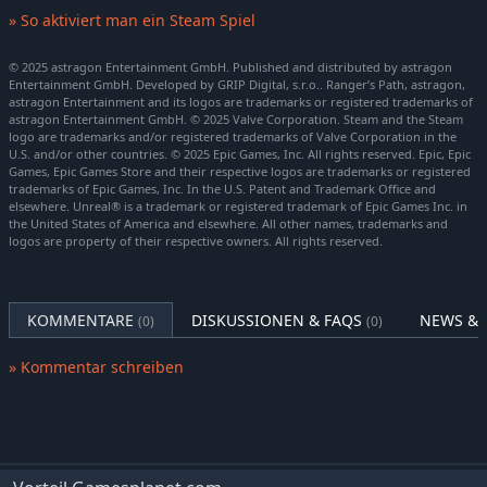
Bei deinem Job geht es jedoch nicht nur um Natur, es geht
» So aktiviert man ein Steam Spiel
auch um Menschen. Du unterstützt Besucher bei Fragen,
überprüfst Eintrittskarten, reagierst auf Notfälle und sorgst
© 2025 astragon Entertainment GmbH. Published and distributed by astragon
Entertainment GmbH. Developed by GRIP Digital, s.r.o.. Ranger’s Path, astragon,
dafür, dass der Park ein sicherer Ort bleibt, der alle willkommen
astragon Entertainment and its logos are trademarks or registered trademarks of
heißt.
astragon Entertainment GmbH. © 2025 Valve Corporation. Steam and the Steam
logo are trademarks and/or registered trademarks of Valve Corporation in the
Also schnapp dir deinen Ranger-Hut und beginne noch heute
U.S. and/or other countries. © 2025 Epic Games, Inc. All rights reserved. Epic, Epic
Games, Epic Games Store and their respective logos are trademarks or registered
deine Reise in Ranger’s Path: National Park Simulator.
trademarks of Epic Games, Inc. In the U.S. Patent and Trademark Office and
elsewhere. Unreal® is a trademark or registered trademark of Epic Games Inc. in
Tauche ein in die Wildnis: Beginne deine Karriere als Ranger
the United States of America and elsewhere. All other names, trademarks and
im atemberaubenden Faremont National Park
logos are property of their respective owners. All rights reserved.
Erkunde vielfältige Biome: Wälder, Wiesen und Flüsse
brauchen deinen Schutz
Hilfe und Unterstützung: Pflege Wanderwege, hilf Besuchern
KOMMENTARE
DISKUSSIONEN & FAQS
NEWS & 
(0)
(0)
und reagiere auf Tiersichtungen
» Kommentar schreiben
Dokumentiere die Tierwelt: Entdecke mehr als zehn
verschiedene Tierarten mit mehreren Unterarten
Befülle dein Lexikon: Fotografiere Tiere und Pflanzen mit
deiner Ranger-Kamera
Mit dem Ranger-Pickup unterwegs: Befahre mit dem