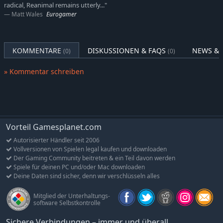
Charakterdesign und für die Monster, die sie nun plagen.
radical, Reanimal remains utterly..."
Matt Wales
Eurogamer
HAND IN HAND DURCH DIE HÖLLE
Niemand sollte allein durch die Hölle gehen müssen!
REANIMAL ist sowohl im Einzelspielermodus als auch im lokalen
und Online-Koop-Modus spielbar und nutzt eine geteilte,
KOMMENTARE
DISKUSSIONEN & FAQS
NEWS & 
(0)
(0)
cineastische Kamera, um Klaustrophobie und Anspannung auf
die Spitze zu treiben.
» Kommentar schreiben
Vorteil Gamesplanet.com
Autorisierter Händler seit 2006
Vollversionen von Spielen legal kaufen und downloaden
Der Gaming Community beitreten & ein Teil davon werden
Spiele für deinen PC und/oder Mac downloaden
Deine Daten sind sicher, denn wir verschlüsseln alles
Mitglied der Unterhaltungs-
software Selbstkontrolle
Sichere Verbindungen – immer und überall