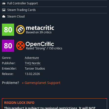
Full Controller Support
Steam Trading Cards
Steam Cloud
80
Based on 39 critics
80
Rated "Strong" / 150 critics
Genre:
Adventure
Publisher:
THQ Nordic
Entwickler:
Tarsier Studios
Release:
13.02.2026
Probleme
?
» Gamesplanet Support
REGION LOCK INFO
This product is subject to regional restrictions. It will
NOT