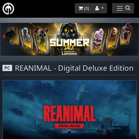
(
0
)
REANIMAL - Digital Deluxe Edition
PC