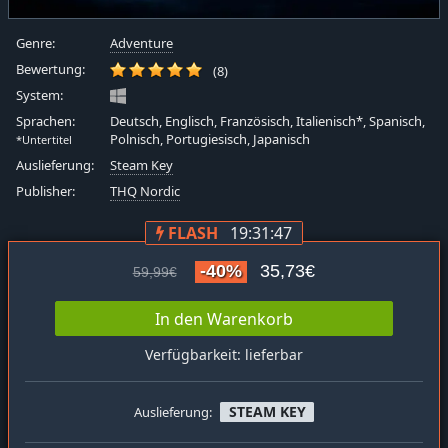
Genre:
Adventure
Bewertung:
(8)
System:
Sprachen:
Deutsch, Englisch, Französisch, Italienisch*, Spanisch,
Polnisch, Portugiesisch, Japanisch
*Untertitel
Auslieferung:
Steam Key
Publisher:
THQ Nordic
FLASH
19:31:46
-40%
35,73€
59,99€
In den Warenkorb
Verfügbarkeit: lieferbar
STEAM KEY
Auslieferung: