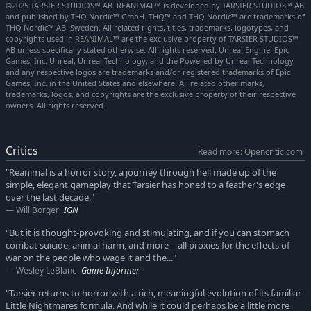
einsetzen, um zu überleben, und zusammenarbeiten, um einer
©2025 TARSIER STUDIOS™ AB. REANIMAL™ is developed by TARSIER STUDIOS™ AB
höllischen Insel und einem dunklen Geheimnis aus eurer
and published by THQ Nordic™ GmbH. THQ™ and THQ Nordic™ are trademarks of
THQ Nordic™ AB, Sweden. All related rights, titles, trademarks, logotypes, and
Vergangenheit zu entfliehen.
copyrights used in REANIMAL™ are the exclusive property of TARSIER STUDIOS™
AB unless specifically stated otherwise. All rights reserved. Unreal Engine, Epic
HORROR UND HOFFNUNG
Games, Inc. Unreal, Unreal Technology, and the Powered by Unreal Technology
In dieser verstörenden Geschichte von zwei Waisen auf der
and any respective logos are trademarks and/or registered trademarks of Epic
Games, Inc. in the United States and elsewhere. All related other marks,
verzweifelten Suche nach Hoffnung und Erlösung in einer
trademarks, logos, and copyrights are the exclusive property of their respective
alptraumartigen Welt liegt der Schwerpunkt auf Spannung und
owners. All rights reserved.
einer dichten Atmosphäre.
EINE FINSTERE UND BÖSARTIGE WELT
Critics
Read more: Opencritic.com
Durchquert eine faszinierende und grauenerregende Welt, in
der der offensichtliche Weg nur einen Teil der Geschichte
"Reanimal is a horror story, a journey through hell made up of the
darstellt. Entdeckt auf eurer gefahrvollen Reise verschiedenste
simple, elegant gameplay that Tarsier has honed to a feather's edge
over the last decade."
mysteriöse Orte, die alle ihre eigene Geschichte zu erzählen
Will Borger
IGN
haben.
"But it is thought-provoking and stimulating, and if you can stomach
EIN ABENTEUER VOLLER SCHRECKEN
combat suicide, animal harm, and more – all proxies for the effects of
Tarsier Studios prägen mit ihrem einmaligen Stil eine ganz
war on the people who wage it and the..."
neue Horde bösartiger Monster und gebrochene, aber
Wesley LeBlanc
Game Informer
widerstandsfähige Kinder. Bruchstücke der dunklen
"Tarsier returns to horror with a rich, meaningful evolution of its familiar
Vergangenheit der Kinder dienten als Inspiration für ihr
Little Nightmares formula. And while it could perhaps be a little more