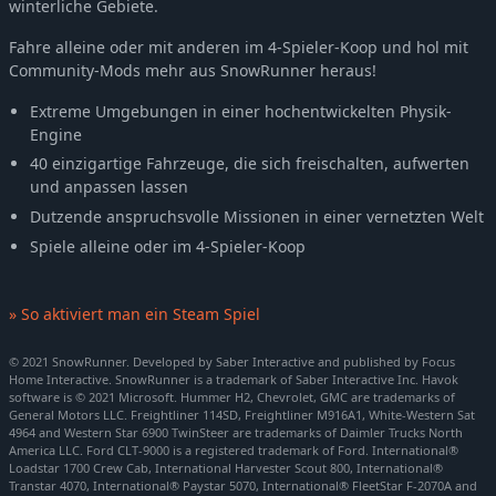
winterliche Gebiete.
Fahre alleine oder mit anderen im 4-Spieler-Koop und hol mit
Community-Mods mehr aus SnowRunner heraus!
Extreme Umgebungen in einer hochentwickelten Physik-
Engine
40 einzigartige Fahrzeuge, die sich freischalten, aufwerten
und anpassen lassen
Dutzende anspruchsvolle Missionen in einer vernetzten Welt
Spiele alleine oder im 4-Spieler-Koop
» So aktiviert man ein Steam Spiel
© 2021 SnowRunner. Developed by Saber Interactive and published by Focus
Home Interactive. SnowRunner is a trademark of Saber Interactive Inc. Havok
software is © 2021 Microsoft. Hummer H2, Chevrolet, GMC are trademarks of
General Motors LLC. Freightliner 114SD, Freightliner M916A1, White-Western Sat
4964 and Western Star 6900 TwinSteer are trademarks of Daimler Trucks North
America LLC. Ford CLT-9000 is a registered trademark of Ford. International®
Loadstar 1700 Crew Cab, International Harvester Scout 800, International®
Transtar 4070, International® Paystar 5070, International® FleetStar F-2070A and