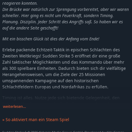
reagieren konnten.
Die Brücke war natürlich zur Sprengung vorbereitet, aber wir waren
schneller. Hier ging es nicht um Feuerkraft, sondern Timing.
Planung. Disziplin. Jeder Schritt des Angriffs saß. So haben wir es
auf die andere Seite geschafft!
Mit ein bisschen Glück ist dies der Anfang vom Ende!
Erlebe packende Echtzeit-Taktik in epischen Schlachten des
Zweiten Weltkriegs! Sudden Strike 5 eröffnet dir eine große
Zahl taktischer Möglichkeiten und das Kommando über mehr
als 300 spielbare Einheiten. Dadurch bieten sich dir vielfältige
Herangehensweisen, um die Ziele der 25 Missionen
umspannenden Kampagne auf den historischen
Schlachtfeldern Europas und Nordafrikas zu erfüllen.
Timing ist alles. Nutze jede sich bietende Gelegenheit, den
Feind zu überlisten – so wie die Eroberung strategischer
weiterlesen…
Punkte, um Zugang zu Verstärkung zu erhalten, oder die
Sprengung einer Brücke, um dem Feind den Weg
» So aktiviert man ein Steam Spiel
abzuschneiden. Stelle deinen Nachschub sicher und sei zur
richtigen Zeit am richtigen Ort, um das Blatt auf dem