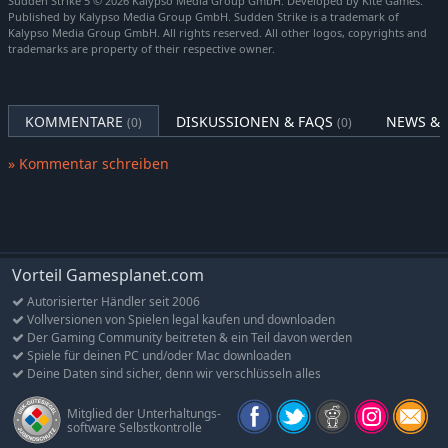
Sudden Strike 5 © 2026 Kalypso Media Group GmbH. Developed by Kite Games.
Schlachtfeld zu deinen Gunsten zu wenden.
Published by Kalypso Media Group GmbH. Sudden Strike is a trademark of
Kalypso Media Group GmbH. All rights reserved. All other logos, copyrights and
Wähle dein Vorgehen mit Bedacht – wir sehen uns an der
trademarks are property of their respective owner.
Frontlinie!
Features
KOMMENTARE
DISKUSSIONEN & FAQS
NEWS & 
(0)
(0)
Führe deine Truppen in gewaltigen Schlachten an
: Sudden
Strike 5 bietet mitreißende Echtzeitstrategie in 25 Missionen
» Kommentar schreiben
auf riesigen, abwechslungsreichen Karten und mit so vielen
Einheiten wie nie zuvor in der Serie.
Kommandiere ein riesiges Arsenal an WW2-Einheiten
:
Führe über 300 authentische Einheiten ins Feld – davon
mehr als 110 Infanterie- und 190 Fahrzeugeinheiten wie den
Vorteil Gamesplanet.com
Sherman-Panzer der Westlichen Alliierten, die
Autorisierter Händler seit 2006
Messerschmitt Bf 109 der Deutschen und den T-34 der
Vollversionen von Spielen legal kaufen und downloaden
Sowjetischen Truppen.
Der Gaming Community beitreten & ein Teil davon werden
Spiele für deinen PC und/oder Mac downloaden
Entwickle deine Strategie in dynamischen Missionen
: Nutze
Deine Daten sind sicher, denn wir verschlüsseln alles
nie-dagewesene Freiheiten in deinem strategischen
Vorgehen – entscheide über deine Taktik, deine Einheiten
Mitglied der Unterhaltungs-
und deine nächsten Schritte, um das Missionsziel zu
software Selbstkontrolle
erreichen. Besetze und verteidige Schlüsselpositionen wie