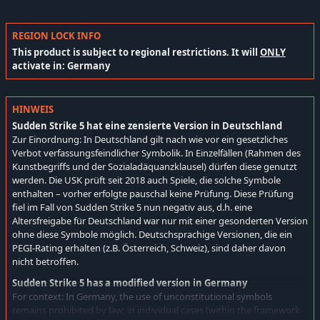
REGION LOCK INFO
This product is subject to regional restrictions. It will
ONLY
activate in: Germany
HINWEIS
Sudden Strike 5 hat eine zensierte Version in Deutschland
Zur Einordnung: In Deutschland gilt nach wie vor ein gesetzliches
Verbot verfassungsfeindlicher Symbolik. In Einzelfällen (Rahmen des
Kunstbegriffs und der Sozialadäquanzklausel) dürfen diese genutzt
werden. Die USK prüft seit 2018 auch Spiele, die solche Symbole
enthalten – vorher erfolgte pauschal keine Prüfung. Diese Prüfung
fiel im Fall von Sudden Strike 5 nun negativ aus, d.h. eine
Altersfreigabe für Deutschland war nur mit einer gesonderten Version
ohne diese Symbole möglich. Deutschsprachige Versionen, die ein
PEGI-Rating erhalten (z.B. Österreich, Schweiz), sind daher davon
nicht betroffen.
Sudden Strike 5 has a modified version in Germany
For context: In Germany, the use of unconstitutional symbols
remains prohibited by law; in individual cases (within the framework