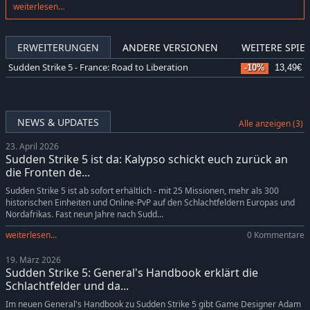
of artistic expression and the social adequacy clause), their use may
weiterlesen…
be permitted. Since 2018, the USK has decided to review games that
include such symbols – prior to that, they were categorically excluded
from review. In the case of Sudden Strike 5, the respective review for
ERWEITERUNGEN
ANDERE VERSIONEN
WEITERE SPIEL
the age rating was negative, meaning that obtaining a USK age
Sudden Strike 5 - France: Road to Liberation
-10%
13,49€
rating for Germany, was only possible with a version that does not
contain these symbols. Other German-language versions that receive
a PEGI rating (e.g., Austria, Switzerland) are not affected.
NEWS & UPDATES
Alle anzeigen (3)
23. April 2026
Sudden Strike 5 ist da: Kalypso schickt euch zurück an
die Fronten de...
Sudden Strike 5 ist ab sofort erhältlich - mit 25 Missionen, mehr als 300
historischen Einheiten und Online-PvP auf den Schlachtfeldern Europas und
Nordafrikas. Fast neun Jahre nach Sudd...
weiterlesen...
0 Kommentare
19. März 2026
Sudden Strike 5: General's Handbook erklärt die
Schlachtfelder und da...
Im neuen General's Handbook zu Sudden Strike 5 gibt Game Designer Adam