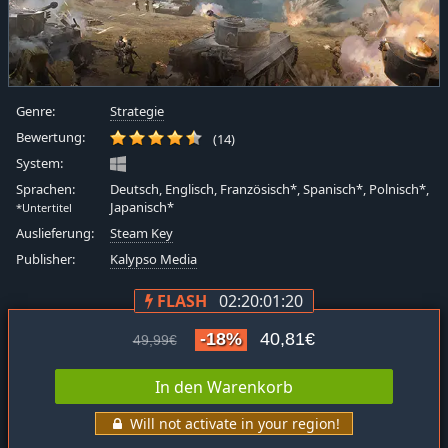
Genre:
Strategie
Bewertung:
(14)
System:
Sprachen:
Deutsch, Englisch, Französisch*, Spanisch*, Polnisch*,
Japanisch*
*Untertitel
Auslieferung:
Steam Key
Publisher:
Kalypso Media
FLASH
02:20:01:19
-18%
40,81€
49,99€
In den Warenkorb
Will not activate in your region!