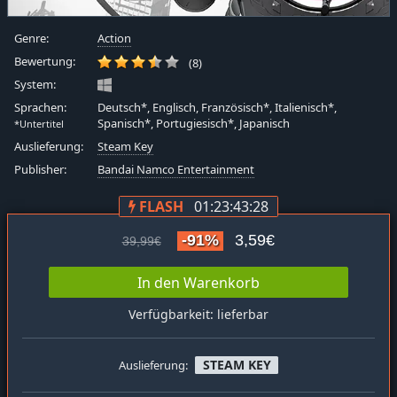
Genre:
Action
Bewertung:
(8)
System:
Sprachen:
Deutsch*, Englisch, Französisch*, Italienisch*,
Spanisch*, Portugiesisch*, Japanisch
*Untertitel
Auslieferung:
Steam Key
Publisher:
Bandai Namco Entertainment
FLASH
01:23:43:27
-91%
3,59€
39,99€
In den Warenkorb
Verfügbarkeit: lieferbar
STEAM KEY
Auslieferung: