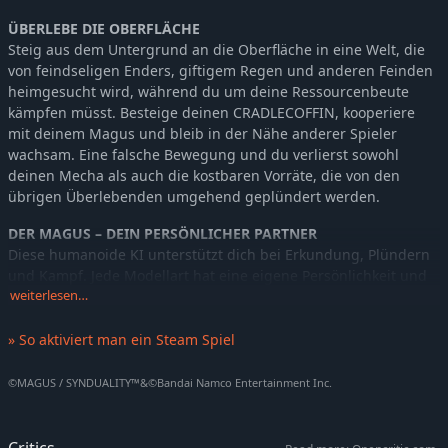
ÜBERLEBE DIE OBERFLÄCHE
Steig aus dem Untergrund an die Oberfläche in eine Welt, die
von feindseligen Enders, giftigem Regen und anderen Feinden
heimgesucht wird, während du um deine Ressourcenbeute
kämpfen müsst. Besteige deinen CRADLECOFFIN, kooperiere
mit deinem Magus und bleib in der Nähe anderer Spieler
wachsam. Eine falsche Bewegung und du verlierst sowohl
deinen Mecha als auch die kostbaren Vorräte, die von den
übrigen Überlebenden umgehend geplündert werden.
DER MAGUS – DEIN PERSÖNLICHER PARTNER
Diese humanoide KI unterstützt dich bei Erkundung, Plündern
und Kampf. Jede Modellart hat eine eigene Persönlichkeit und
das Aussehen kann umfassend angepasst werden. Der Magus
weiterlesen…
stellt maßgeschneidertes Feedback zum aktuellen Ziel bereit
und analysiert deine bisherigen Leistungen bei Einsätzen,
» So aktiviert man ein Steam Spiel
damit du dieselben Fehler nicht zweimal begehst. Halte ihn in
deiner Nähe, da der Magus zudem einzigartige Fähigkeiten
©MAGUS / SYNDUALITY™&©Bandai Namco Entertainment Inc.
entfesseln kann, wenn du mal in der Zwickmühle steckst!
DER CRADLECOFFIN – DEIN FORTBEWEGUNGSMITTEL
Critics