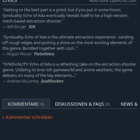
Read more: Opencritic.com
Der CRADLECOFFIN ist ein Allwetter-Bipod, der für das raue
Gelände an der Oberfläche entwickelt wurde. Alle Mechas
"Getting to the best part is a grind, but if you put in some hours
Synduality Echo of Ada eventually reveals itself to be a high-tension,
haben individuelle Lebensdauern, Ladekapazitäten und
mech-based extraction shooter."
Betriebszeiten und können mit einer Vielzahl an Körperteilen
Will Borger
IGN
und Waffen ausgestattet werden, um für jeden Einsatz und
Spielstil angepasst zu sein. Stelle neue Teile her, indem du
"Synduality Echo of Ada is the ultimate extraction experience - sanding
Ressourcen sammelst, die Garage aufwertest und entdeckst,
off rough edges and putting a shine on the most exciting elements of
the genre. Bundled together with cool..."
wie mächtig ein CRADLECOFFIN werden kann!
Miguel Moran
TheSixthAxis
"SYNDUALITY: Echo of Ada is a refreshing take on the extraction shooter
genre. Utilizing its lore-rich gameworld and anime aesthetic, the game
delivers on many of the key elements..."
Andrew McLarney
DualShockers
KOMMENTARE
DISKUSSIONEN & FAQS
NEWS & 
(0)
(0)
» Kommentar schreiben