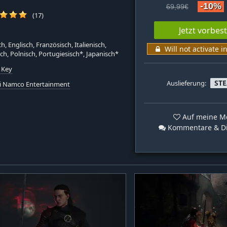
-10%
69,99€
(17)
Jetzt vorbes
h, Englisch, Französisch, Italienisch,
Will not activate i
ch, Polnisch, Portugiesisch*, Japanisch*
 Key
ST
Auslieferung:
i Namco Entertainment
Auf meine Me
Kommentare & Di