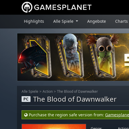
Highlights
Alle Spiele
Angebote
Charts
Alle Spiele
Action
The Blood of Dawnwalker
The Blood of Dawnwalker
PC
Purchase the region safe version from:
Gamesplane
Genre:
Action