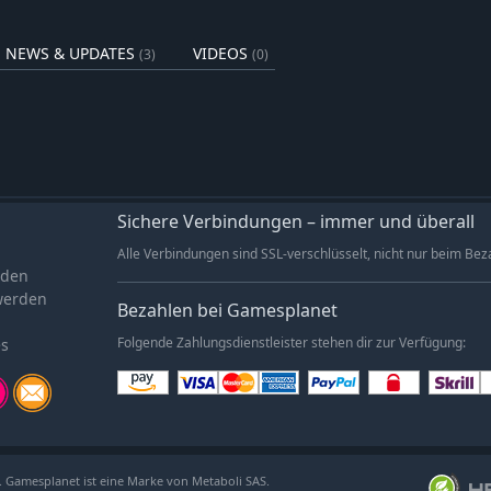
NEWS & UPDATES
VIDEOS
(3)
(0)
decke alles, was sie zu bieten hat.
 die tückischen Sümpfe und erkunde
ungen. Erforsche vergessene Ruinen,
ahrheit auf, die vielleicht lieber
Sichere Verbindungen – immer und überall
be zum Rollenspielgenre entwickelt
Alle Verbindungen sind SSL-verschlüsselt, nicht nur beim Bez
 die von der Unreal Engine 5 der
aden
werden
Bezahlen bei Gamesplanet
es
Folgende Zahlungsdienstleister stehen dir zur Verfügung:
. Gamesplanet ist eine Marke von Metaboli SAS.