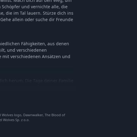
 willst. Mach dich auf den Weg, um
Schöpfer und vernichte alle, die
e, die im Tal lauern. Stürze dich ins
Gehe allein oder suche dir Freunde
iedlichen Fähigkeiten, aus denen
ilt, und verschiedenen
re mit verschiedenen Ansätzen und
 dich herum. Die Tage deiner Familie
mst, schreitet die Zeit voran und
 du hilfst und wen du zurücklässt.
f niemanden. Und das Böse auch nicht.
el Wolves logo, Dawnwalker, The Blood of
lt und nutze deine übernatürlichen
 Wolves Sp. z o.o.
setze mächtige Magie ein, um es als
iere und passe dich an, während
rt; jede hat ihre eigenen Stärken