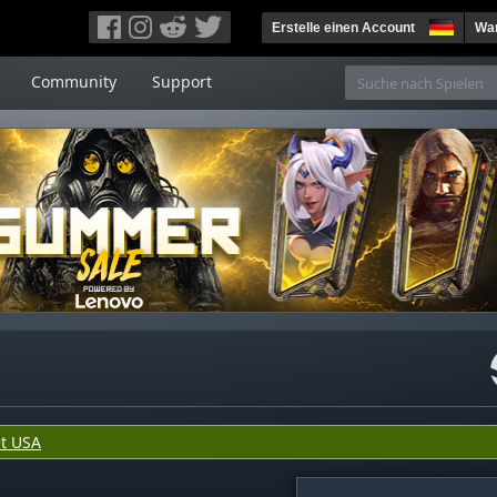
Erstelle einen Account
War
Community
Support
t USA