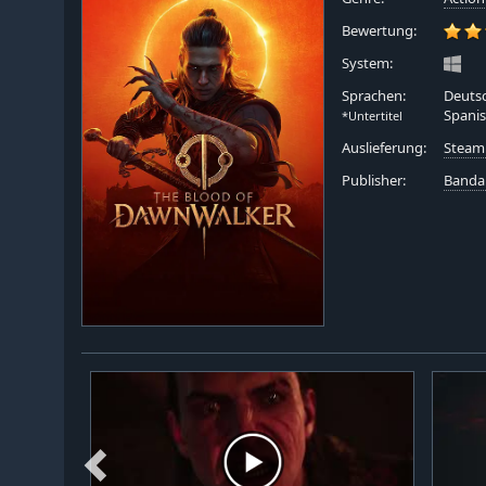
Bewertung:
System:
Sprachen:
Deutsc
Spanis
*Untertitel
Auslieferung:
Steam
Publisher:
Banda