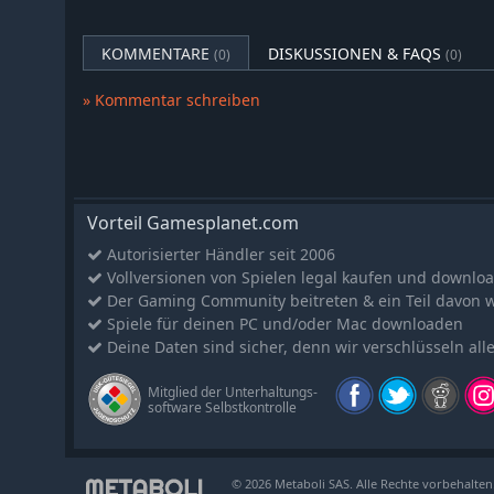
und Schwächen.
KOMMENTARE
DISKUSSIONEN & FAQS
(0)
(0)
Offene Welt Voller Abenteuer
Wage dich durch die handgefertigte offene Welt und ent
» Kommentar schreiben
Streife durch die üppigen Wälder, die weiten Ebenen,
die steilen Berggipfel und die mittelalterlichen Siedl
finde Überreste einer alten Zivilisation und decke eine W
verborgen geblieben wäre.
Werde Zum Dämmerblut
Vorteil Gamesplanet.com
Erlebe den Beginn einer brandneuen Saga, die mit Lie
Autorisierter Händler seit 2006
wurde. Tauche ein in eine visuell beeindruckende Welt,
Vollversionen von Spielen legal kaufen und downlo
nächsten Generation angetrieben wird.
Der Gaming Community beitreten & ein Teil davon 
Spiele für deinen PC und/oder Mac downloaden
Deine Daten sind sicher, denn wir verschlüsseln all
Mitglied der Unterhaltungs-
software Selbstkontrolle
© 2026 Metaboli SAS. Alle Rechte vorbehalten