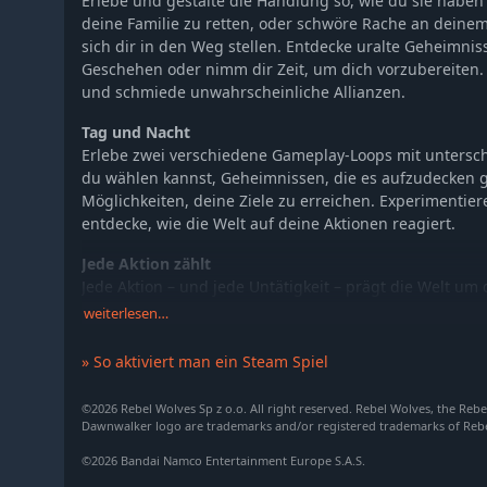
Erlebe und gestalte die Handlung so, wie du sie haben
deine Familie zu retten, oder schwöre Rache an deinem 
sich dir in den Weg stellen. Entdecke uralte Geheimniss
Geschehen oder nimm dir Zeit, um dich vorzubereiten. 
und schmiede unwahrscheinliche Allianzen.
Tag und Nacht
Erlebe zwei verschiedene Gameplay-Loops mit untersch
du wählen kannst, Geheimnissen, die es aufzudecken g
Möglichkeiten, deine Ziele zu erreichen. Experimentie
entdecke, wie die Welt auf deine Aktionen reagiert.
Jede Aktion zählt
Jede Aktion – und jede Untätigkeit – prägt die Welt um
sind gezählt, und jedes Mal, wenn du eine Quest annim
weiterlesen…
bringt dich dem Ende näher. Wähle sorgfältig aus, wem
Du wirst nicht für alle Zeit haben. Die Welt wartet au
» So aktiviert man ein Steam Spiel
Schwert, Klauen und Wut
©2026 Rebel Wolves Sp z o.o. All right reserved. Rebel Wolves, the Reb
Trotze der Schwerkraft, werde zur brutalen Naturgewa
Dawnwalker logo are trademarks and/or registered trademarks of Rebel
Fähigkeiten als Vampir. Oder erhebe dein Schwert und 
©2026 Bandai Namco Entertainment Europe S.A.S.
Mensch mit deinen Gegnern aufzunehmen. Experiment
sich deine Form im Laufe des Tages und der Nacht ände