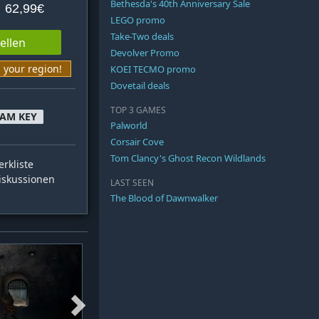
Bethesda's 40th Anniversary Sale
62,99€
LEGO promo
Take-Two deals
tellen
Devolver Promo
n your region!
KOEI TECMO promo
Dovetail deals
TOP 3 GAMES
EAM KEY
Palworld
Corsair Cove
Tom Clancy's Ghost Recon Wildlands
rkliste
skussionen
LAST SEEN
The Blood of Dawnwalker