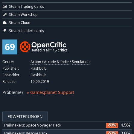
Steam Trading Cards
Steam Workshop
Steam Cloud
Steam Leaderboards
69
Rated "Fair" / 5 critics
Genre:
Action
/
Arcade & Indie
/
Simulation
Publisher:
Flashbulb
Entwickler:
Flashbulb
Release:
19.09.2019
Probleme
?
» Gamesplanet Support
ERWEITERUNGEN
Trailmakers: Space Voyager Pack
-53%
4,58€
Trailmakers: Rescue Pack
-53%
3,68€