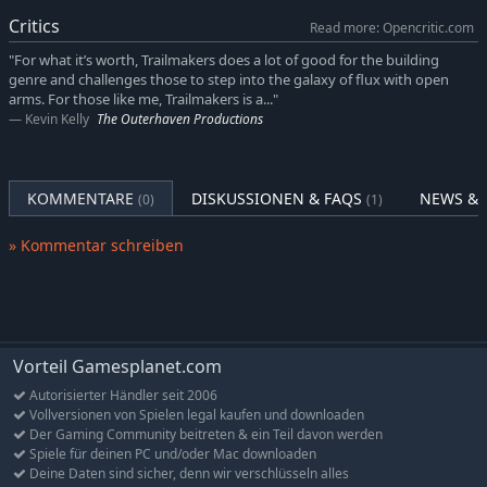
BAUE ALLES
Critics
Die detailreiche, aber intuitive Bau-Mechanik erlaubt es dir,
Read more: Opencritic.com
entweder vorgefertigte Fahrzeuge aus dem Spiel und der
"For what it’s worth, Trailmakers does a lot of good for the building
Community-Werkstatt zu wählen oder deine eigenen Fahrzeuge
genre and challenges those to step into the galaxy of flux with open
von Grund auf zu erstellen. Dabei stehen dir Hunderte von
arms. For those like me, Trailmakers is a..."
Bauteilen zur Verfügung, die sich auf Aerodynamik,
Kevin Kelly
The Outerhaven Productions
Funktionalität, Geschwindigkeit, Kampffähigkeit und vieles
mehr auswirken – in einer Welt mit realistischer Physik.
KOMMENTARE
DISKUSSIONEN & FAQS
NEWS & 
(0)
(1)
Gestalte deinen Charakter und deine Bauteile mit einer Vielzahl
an Skins, Farben und Mustern, um deinen eigenen Stil zu
» Kommentar schreiben
kreieren.
Der Bau-Modus ist so konzipiert, dass er sowohl für Anfänger
leicht verständlich als auch für erfahrene Ingenieure mit
fortgeschrittenen Funktionen ausgestattet ist – einfach zu
lernen, schwer zu meistern!
Vorteil Gamesplanet.com
Autorisierter Händler seit 2006
KAMPF
Vollversionen von Spielen legal kaufen und downloaden
Trailmakers bietet ein Arsenal von 14 verschiedenen Waffen,
Der Gaming Community beitreten & ein Teil davon werden
darunter Miniguns, EMPs, Laserkanonen, Raketenwerfer und
Spiele für deinen PC und/oder Mac downloaden
Schrotflinten. Erstelle einen eigenen Server mit deinen
Deine Daten sind sicher, denn wir verschlüsseln alles