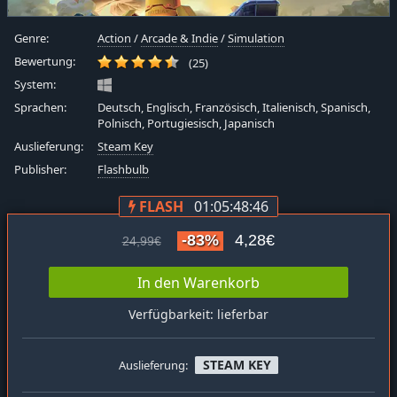
Genre:
Action
/
Arcade & Indie
/
Simulation
Bewertung:
(25)
System:
Sprachen:
Deutsch, Englisch, Französisch, Italienisch, Spanisch,
Polnisch, Portugiesisch, Japanisch
Auslieferung:
Steam Key
Publisher:
Flashbulb
FLASH
01:05:48:45
-83%
4,28€
24,99€
In den Warenkorb
Verfügbarkeit: lieferbar
STEAM KEY
Auslieferung: