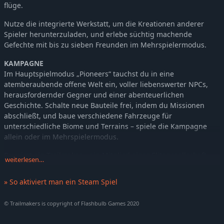
flüge.
Nutze die integrierte Werkstatt, um die Kreationen anderer
Spieler herunterzuladen, und erlebe süchtig machende
Gefechte mit bis zu sieben Freunden im Mehrspielermodus.
KAMPAGNE
Im Hauptspielmodus „Pioneers“ tauchst du in eine
atemberaubende offene Welt ein, voller liebenswerter NPCs,
herausfordernder Gegner und einer abenteuerlichen
Geschichte. Schalte neue Bauteile frei, indem du Missionen
abschließt, und baue verschiedene Fahrzeuge für
unterschiedliche Biome und Terrains – spiele die Kampagne
allein oder im Mehrspielermodus.
Du wirst ein Trailmaker – ein Mitglied einer Elitegesellschaft
weiterlesen…
von Ingenieuren – und wirst entsandt, um den Bewohnern von
Gregory zu helfen, einer friedlichen Gemeinschaft von
» So aktiviert man ein Steam Spiel
Fröschen, die von den bösen BOTNAKs überfallen wurden.
Diese plündern rücksichtslos den Planeten und stehlen seine
© Trailmakers is copyright of Flashbulb Games 2020
Ressourcen.