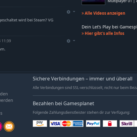
Multiplayer 01 | A
Alle Videos anzeigen
igeschaltet wird bei Steam? VG
Dein Let’s Play bei Games
Hier gibt's alle Infos
 11:39
am.
Sichere Verbindungen – immer und überall
Alle Verbindungen sind SSL-verschlüsselt, nicht nur beim Bez
aden
werden
Bezahlen bei Gamesplanet
es
Folgende Zahlungsdienstleister stehen dir zur Verfügung: