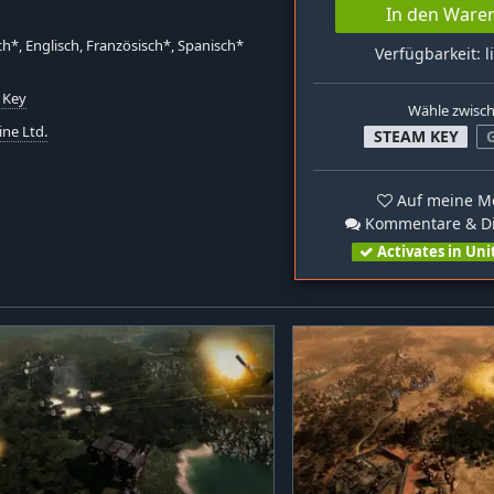
In den Ware
h*, Englisch, Französisch*, Spanisch*
Verfügbarkeit: l
 Key
Wähle zwisc
ine Ltd.
STEAM KEY
Auf meine Me
Kommentare & Di
Activates in Uni