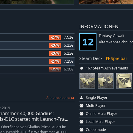
INFORMATIONEN
Fantasy-Gewalt
-27%
7,51€
Alterskennzeichnung
-26%
5,12€
-26%
5,12€
Steam Deck:
Spielbar
-27%
7,15€
167 Steam Achievements
-35%
6,38€
-35%
9,57€
-43%
9,43€
-34%
5,76€
Single-Player
Alle anzeigen (4)
-43%
9,43€
Multi-Player
r 2019
-34%
5,76€
ammer 40,000 Gladius:
Online Multi-Player
-35%
10,75€
s-DLC startet mit Launch-Tra...
Local Multi-Player
-34%
5,76€
 Oberfläche von Gladius Prime lauert im
Co-op mode
en Tyranids-DLC für Warhammer 40,000: