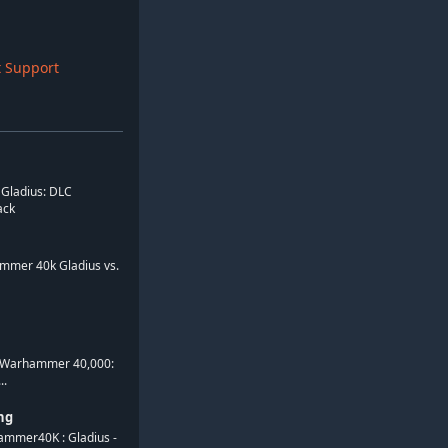
 Support
Gladius: DLC
ack
mmer 40k Gladius vs.
 Warhammer 40,000:
..
ng
ammer40K : Gladius -