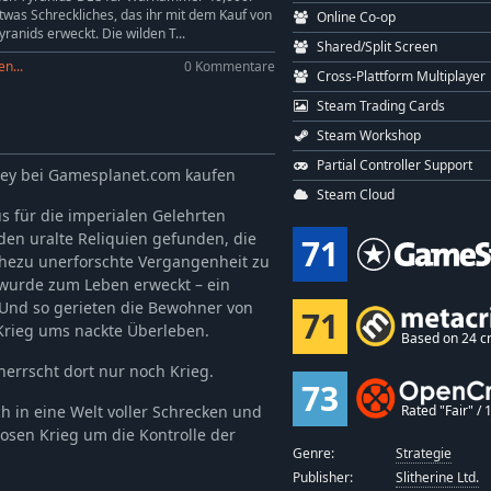
-41%
3,51€
twas Schreckliches, das ihr mit dem Kauf von
Online Co-op
-43%
9,43€
yranids erweckt. Die wilden T...
Shared/Split Screen
-50%
2,99€
n...
0 Kommentare
Cross-Plattform Multiplayer
-49%
1,83€
Steam Trading Cards
-43%
9,43€
Steam Workshop
-43%
9,43€
Partial Controller Support
Key bei Gamesplanet.com kaufen
-50%
2,99€
Steam Cloud
s für die imperialen Gelehrten
den uralte Reliquien gefunden, die
71
ahezu unerforschte Vergangenheit zu
 wurde zum Leben erweckt – ein
 Und so gerieten die Bewohner von
71
 Krieg ums nackte Überleben.
Based on 24 cr
herrscht dort nur noch Krieg.
73
h in eine Welt voller Schrecken und
Rated "Fair" / 1
osen Krieg um die Kontrolle der
Genre:
Strategie
Publisher:
Slitherine Ltd.