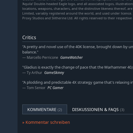
‘Aquila’ Double-headed Eagle logo, and all associated logos, illustration
PLÜNDERE
locations, weapons, characters, and the distinctive likeness thereof, 
Schreite in der Spielgeschichte voran und erfahre, was
Limited, variably registered around the world, and used under licence.
Proxy Studios and Slitherine Ltd. All rights reserved to their respectiv
gebeutelten Planeten Gladius Primus für deine Fraktio
gelegt haben, wird letzten Endes nur eine Fraktion tr
VERNICHTE
Critics
Nutze ein breites Spektrum an zerstörerischen Waffen
"A pretty and novel use of the 40K license, brought down by u
taktische Doktrinen vor. Rekrutiere Heldeneinheiten, di
balance."
Spezialfähigkeiten verfügen und mit Gegenständen au
Marcello Perricone
GameWatcher
fortschrittliche Granaten, aber auch mächtige Reliquie
Stufe werden deine Helden stärker und entwickeln sich
"Gladius is exactly the change of pace that the Warhammer 40,
Ty Arthur
GameSkinny
Sache.
"A plodding and predictable 4X strategy game that's relaxing in
Tom Senior
PC Gamer
KOMMENTARE
DISKUSSIONEN & FAQS
(2)
(3)
» Kommentar schreiben