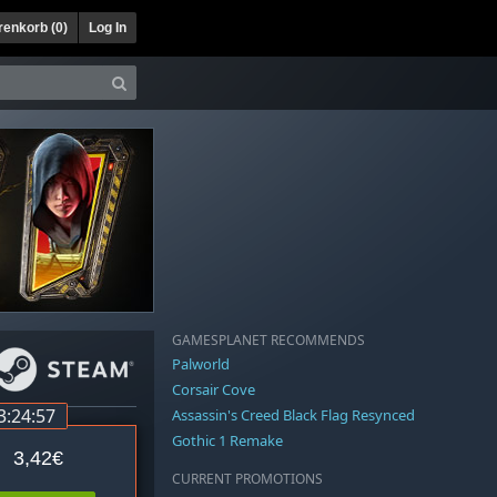
enkorb (
0
)
Log In
GAMESPLANET RECOMMENDS
Palworld
Corsair Cove
3:24:56
Assassin's Creed Black Flag Resynced
Gothic 1 Remake
3,42€
CURRENT PROMOTIONS