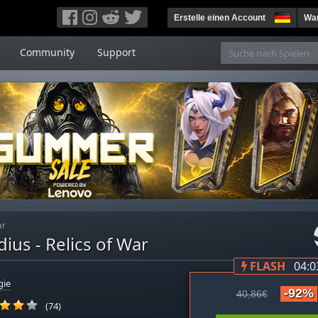
Erstelle einen Account
War
Community
Support
ar
us - Relics of War
FLASH
04:0
gie
-92%
40,86€
(74)