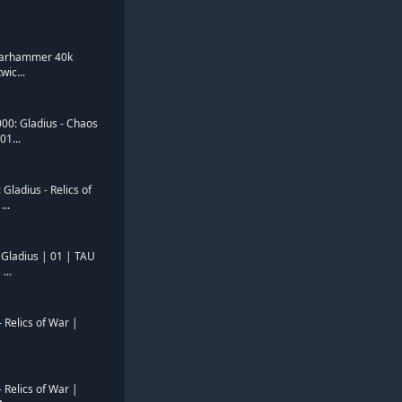
 Warhammer 40k
wic...
0: Gladius - Chaos
01...
ladius - Relics of
...
ladius | 01 | TAU
...
 Relics of War |
 Relics of War |