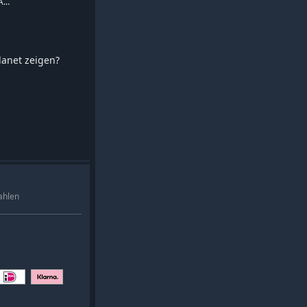
...
planet zeigen?
ahlen