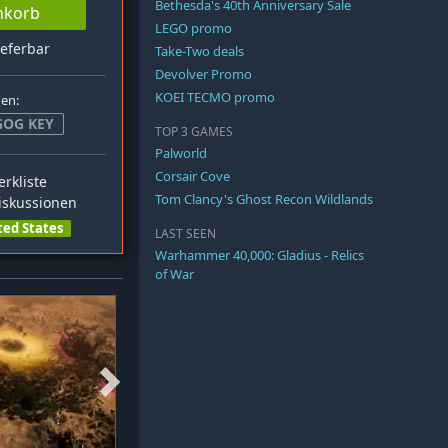
Bethesda's 40th Anniversary Sale
nkorb
LEGO promo
ieferbar
Take-Two deals
Devolver Promo
KOEI TECMO promo
hen:
GOG KEY
TOP 3 GAMES
Palworld
Corsair Cove
rkliste
Tom Clancy's Ghost Recon Wildlands
skussionen
ted States
LAST SEEN
Warhammer 40,000: Gladius - Relics
of War