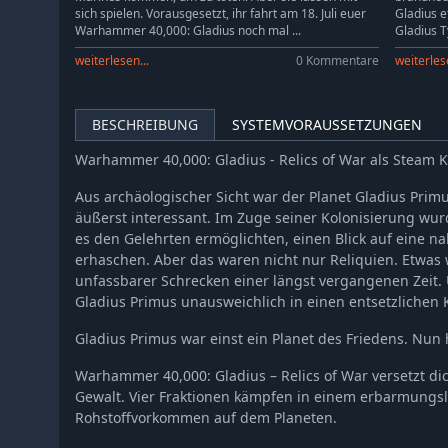
Warhammer 40,000: Gladius - Assault Pack
sich spielen. Vorausgesetzt, ihr fahrt am 18. Juli euer
Gladius e
Warhammer 40,000: Gladius - Tau
Warhammer 40,000: Gladius noch mal ...
Gladius T
Warhammer 40,000: Gladius - Fortification Pack
weiterlesen...
0 Kommentare
weiterlese
Warhammer 40,000: Gladius - Relics of War - Lord of Skulls
Warhammer 40,000: Gladius - Chaos Space Marines
BESCHREIBUNG
SYSTEMVORAUSSETZUNGEN
Warhammer 40,000: Gladius - Tyranids
Warhammer 40,000: Gladius - Relics of War als Steam 
Warhammer 40,000: Gladius - Reinforcement Pack
Aus archäologischer Sicht war der Planet Gladius Primu
äußerst interessant. Im Zuge seiner Kolonisierung wur
es den Gelehrten ermöglichten, einen Blick auf eine n
erhaschen. Aber das waren nicht nur Reliquien. Etwas
unfassbarer Schrecken einer längst vergangenen Zeit.
Gladius Primus unausweichlich in einen entsetzlichen
Gladius Primus war einst ein Planet des Friedens. Nun 
Warhammer 40,000: Gladius – Relics of War versetzt dic
Gewalt. Vier Fraktionen kämpfen in einem erbarmungsl
Rohstoffvorkommen auf dem Planeten.