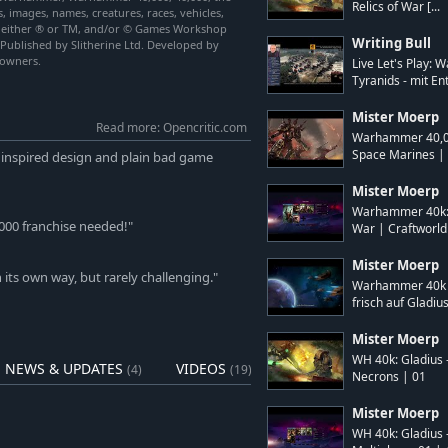
Relics of War [...
s, images, names, creatures, races, vehicles,
are either ® or TM, and/or © Games Workshop
 das Schicksal auf dem warp-
Writing Bull
 Published by Slitherine Ltd. Developed by
e owners.
n bereithält. Wenn sich die Stürme
Live Let's Play:
Tyranids - mit Ent
iumphieren können.
Mister Moerp
Read more: Opencritic.com
Warhammer 40,00
, erlasse Stadtverordnungen und gib
Space Marines | 
ninspired design and plain bad game
e über individuelle
sgerüstet werden können, darunter
Mister Moerp
n aus der Vergangenheit. Mit jeder
Warhammer 40k: G
 zu beispiellosen Verfechtern deiner
000 franchise needed!"
War | Craftworld 
Mister Moerp
 its own way, but rarely challenging."
Warhammer 40k G
frisch auf Gladius 
Mister Moerp
WH 40k: Gladius -
NEWS & UPDATES
VIDEOS
(4)
(19)
Necrons | 01
Mister Moerp
WH 40k: Gladius -