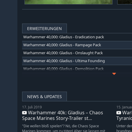
ERWEITERUNGEN
Warhammer 40,000: Gladius - Eradication pack
Warhammer 40,000: Gladius - Rampage Pack
Warhammer 40,000: Gladius - Onslaught Pack
Warhammer 40,000: Gladius - Ultima Founding
Warhammer 40,000: Gladius - Demolition Pack
Warhammer 40,000: Gladius - Drukhari
Warhammer 40,000: Gladius - Craftworld Aeldari
Warhammer 40,000: Gladius - Specialist Pack
NEWS & UPDATES
Warhammer 40,000: Gladius - Adeptus Mechanicus
17. Juli 2019
15. Janua
Warhammer 40,000: Gladius - Escalation Pack
Warhammer 40k: Gladius – Chaos
Warh
Warhammer 40,000: Gladius - Adepta Sororitas
Space Marines Story-Trailer st...
Tyranid
Warhammer 40,000: Gladius - Firepower Pack
"Die wollen bloß spielen"? Nö, die Chaos Space
Unter der
Marines kommen, um zu töten! Aber sie lassen mit
brandneu