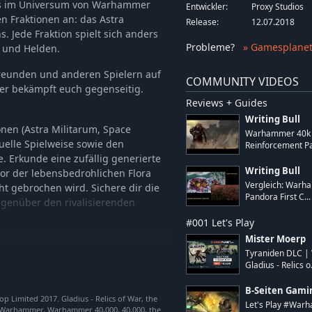
das im Universum von Warhammer
Entwickler:
Proxy Studios
en Fraktionen an: das Astra
Release:
12.07.2018
. Jede Fraktion spielt sich anders
Probleme
?
» Gamesplanet
n und Helden.
Freunden und anderen Spielern auf
COMMUNITY VIDEOS
oder bekämpft euch gegenseitig.
Reviews + Guides
Writing Bull
nen (Astra Militarum, Space
Warhammer 40k 
uelle Spielweise sowie den
Reinforcement P
. Erkunde eine zufällig generierte
Writing Bull
or der lebensbedrohlichen Flora
Vergleich: Warha
ht gebrochen wird. Sichere dir die
Pandora First C...
gegenüber den rivalisierenden
#001 Let's Play
Mister Moerp
Tyraniden DLC |
m zu expandieren und eine Armee
Gladius - Relics o.
rnichten. Baue Rohstoffe ab und
erie am Laufen zu halten und zu
B-Seiten Gami
Limited 2017. Gladius - Relics of War, the
Let's Play #Warh
, Warhammer, Warhammer 40,000, 40,000, the