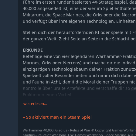
Führe im ersten rundenbasierten 4X-Strategiespiel, 
40,000 angesiedelt ist, eine der vier im Spiel enthalten
Militarum, die Space Marines, die Orks oder die Necrons
und verfügt über ihre eigenen Technologien, Einheite
Stellen dich der herausfordernden KI oder spiele mit 
der ganzen Welt. Zieht Seite an Seite in die Schlacht 
ERKUNDE
Befehlige eine von vier legendären Warhammer-Fraktio
Marines, Orks oder Necrons) und mache dir die individ
einzigartigen Technologiebaum deiner Fraktion zunutze
Spielwelt voller Besonderheiten und nimm dich dabei v
und Fauna in Acht, damit die Moral deiner Truppen nic
Kontrolle über uralte Artefakte und verschaffe dir so 
Fraktionen einen Vorteil.
weiterlesen…
EXPANDIERE
Errichte Gebäude, Befestigungen und ganze Städte, u
» So aktiviert man ein Steam Spiel
auszuheben, die dazu imstande ist, deine Feinde zu ve
erforsche neue Technologien, um deine Kriegsmaschin
Warhammer 40,000: Gladius - Relics of War © Copyright Games Workshop 
verbessern.
Gladius - Relics of War logo, GW, Games Workshop, Space Marine, 40K