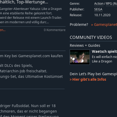
rhältlich, Top-Wertunge...
Genre:
Action
/
RPG (Ro
Gangster-Abenteuer Yakuza: Like a Dragon
Publisher:
SEGA
A eine etablierte Reihe gekonnt fort.
Release:
10.11.2020
 wird der Release mit einem Launch-Trailer.
n im modernen und völlig durc...
Probleme
?
» Gamesplanet
n...
0 Kommentare
COMMUNITY VIDEOS
Reviews + Guides
Waetsch spielt
team Key bei Gamesplanet.com kaufen
Es will einfach ni
Like a Dragon
lt DLCs des Spiels,
triarchin-Job freischaltet.
Dein Let’s Play bei Games
ungs-Set, das Ultimative Kostümset
Hier gibt's alle Infos
driger Fußsoldat. Nun soll er 18
schmoren, das er nicht begangen
auf den Moment seiner Freilassung,