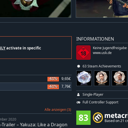
INFORMATIONEN
NLY
activate in specific
Keine Jugendfreigabe
www.usk.de
63 Steam Achievements
-61%
9,65€
-61%
7,76€
Single-Player
Full Controller Support
Alle anzeigen (3)
83
mber 2020
Based on 21 cr
-Trailer – Yakuza: Like a Dragon