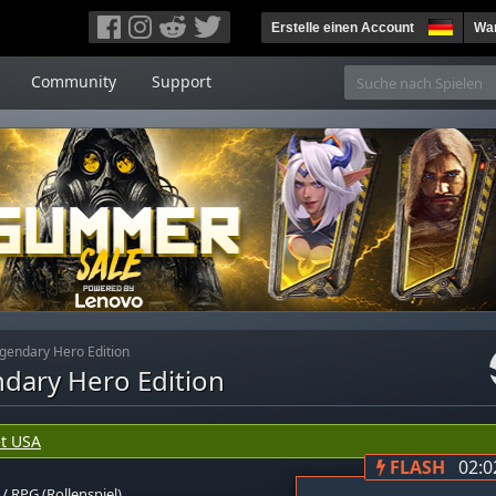
Erstelle einen Account
War
Community
Support
egendary Hero Edition
ndary Hero Edition
t USA
FLASH
02:0
/
RPG (Rollenspiel)