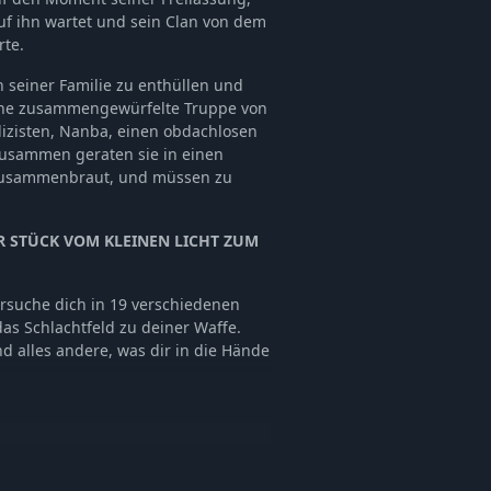
f ihn wartet und sein Clan von dem
rte.
n seiner Familie zu enthüllen und
ine zusammengewürfelte Truppe von
izisten, Nanba, einen obdachlosen
 Zusammen geraten sie in einen
a zusammenbraut, und müssen zu
R STÜCK VOM KLEINEN LICHT ZUM
ersuche dich in 19 verschiedenen
as Schlachtfeld zu deiner Waffe.
d alles andere, was dir in die Hände
ine Zeit auch in der örtlichen
elen, gegen Leute im verrückten