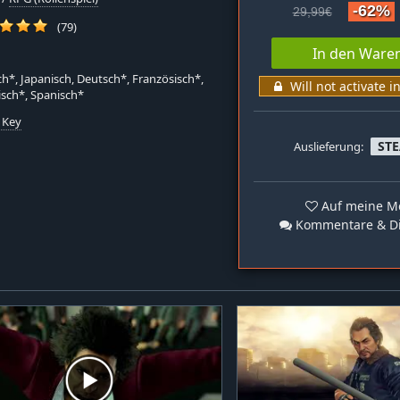
-62%
29,99€
(79)
In den Ware
ch*, Japanisch, Deutsch*, Französisch*,
Will not activate i
nisch*, Spanisch*
 Key
ST
Auslieferung:
Auf meine Me
Kommentare & Di