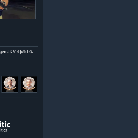
 gemäß §14 JuSchG.
itics