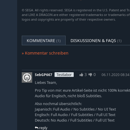
Gokart-Rennen antreten, 50 einzigartige Nebenstorys 
eine moderne japanische Stadt schlendern. Hinter jede
© SEGA. All rights reserved. SEGA is registered in the U.S. Patent and 
entdecken.
and LIKE A DRAGON are either registered trademarks or trademarks o
logos and copyrights are property of their respective owners.
KOMMENTARE
DISKUSSIONEN & FAQS
(1)
(1)
» Kommentar schreiben
3
0
SebGP667
Testlabor
06.11.2020 08:34
Liebes Team,
Pro Tip von mir: eure Artikel-Seite ist nicht 100% korrek
Audio für Englisch, nicht bloß Subtitles.
Also nochmal übersichtlich:
Japanisch: Full Audio / No Subtitles / No UI Text
Englisch: Full Audio / Full Subtitles / Full UI Text
Deutsch: No Audio / Full Subtitles / Full UI Text
reply