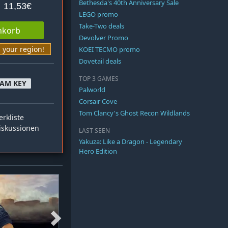
Bethesda's 40th Anniversary Sale
11,53€
LEGO promo
Take-Two deals
nkorb
Devolver Promo
n your region!
KOEI TECMO promo
Dovetail deals
TOP 3 GAMES
EAM KEY
Palworld
Corsair Cove
Tom Clancy's Ghost Recon Wildlands
rkliste
skussionen
LAST SEEN
Yakuza: Like a Dragon - Legendary
Hero Edition