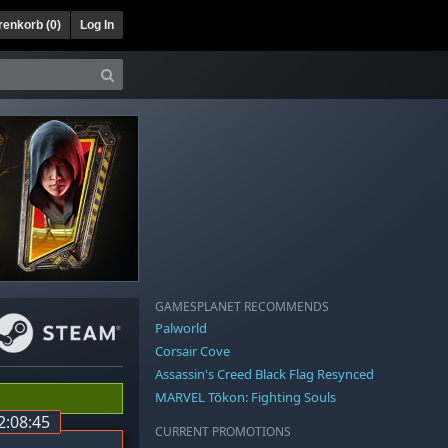
enkorb (
0
)
Log In
GAMESPLANET RECOMMENDS
Palworld
Corsair Cove
Assassin's Creed Black Flag Resynced
MARVEL Tōkon: Fighting Souls
2:08:44
CURRENT PROMOTIONS