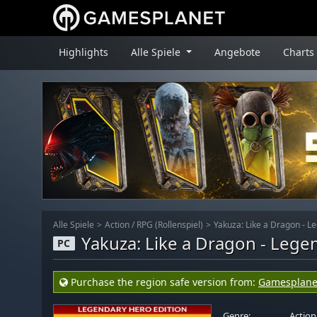
Highlights
Alle Spiele
Angebote
Charts
Alle Spiele
Action
/
RPG (Rollenspiel)
Yakuza: Like a Dragon - L
Yakuza: Like a Dragon - Lege
PC
Purchase the region safe version from:
Gamesplane
Genre:
Action