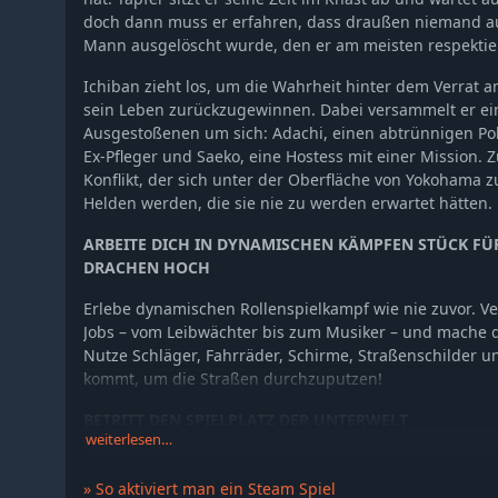
doch dann muss er erfahren, dass draußen niemand au
Mann ausgelöscht wurde, den er am meisten respektie
Ichiban zieht los, um die Wahrheit hinter dem Verrat a
sein Leben zurückzugewinnen. Dabei versammelt er e
Ausgestoßenen um sich: Adachi, einen abtrünnigen Pol
Ex-Pfleger und Saeko, eine Hostess mit einer Mission.
Konflikt, der sich unter der Oberfläche von Yokoham
Helden werden, die sie nie zu werden erwartet hätten.
ARBEITE DICH IN DYNAMISCHEN KÄMPFEN STÜCK FÜ
DRACHEN HOCH
Erlebe dynamischen Rollenspielkampf wie nie zuvor. V
Jobs – vom Leibwächter bis zum Musiker – und mache d
Nutze Schläger, Fahrräder, Schirme, Straßenschilder un
kommt, um die Straßen durchzuputzen!
BETRITT DEN SPIELPLATZ DER UNTERWELT
weiterlesen…
Falls du gerade keine Schädel einschlägst, kannst du de
Spielhalle verbringen und ein paar SEGA-Klassiker spi
» So aktiviert man ein Steam Spiel