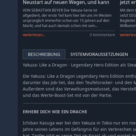
Neustart auf neuen Wegen, und kann
jetzt e
m...
VON SEBASTIAN BEYER Die Yakuza-Serie ist
Mit dem 
altgedient, der erste Teil kam hier bei uns im Westen
setzt SEG
ursprünglich immerhin schon vor 15 Jahren auf den
Begleitet
Markt, und hat auch damals schon mit sein...
Willkomme
weiterlesen...
0 Kommentare
weiterlese
BESCHREIBUNG
SYSTEMVORAUSSETZUNGEN
Yakuza: Like a Dragon - Legendary Hero Edition als S
Die Yakuza: Like a Dragon Legendary Hero Edition enthä
darunter das Job-Set, das den Teufelsrocker- und den Ma
Außerdem sind das Verwaltungsmodusset, das Herstell
und das Werte-Boost-Set mit von der Partie.
ERHEBE DICH WIE EIN DRACHE
Ichiban Kasuga war bei den Yakuza in Tokio nur ein nie
Jahre seines Lebens im Gefängnis für ein Verbrechen 
hat. Tapfer sitzt er seine Zeit im Knast ab und wartet 