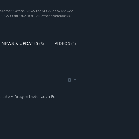
abschließen oder auch einfach durch
r Ecke gibt es etwas Neues zu
Trademark Office. SEGA, the SEGA logo, YAKUZA
f SEGA CORPORATION. All other trademarks,
NEWS & UPDATES
VIDEOS
(3)
(1)
t; Like A Dragon bietet auch Full