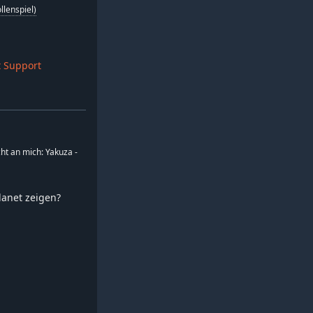
llenspiel)
 Support
cht an mich: Yakuza -
planet zeigen?