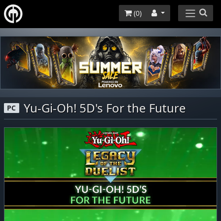
(
0
)
Yu-Gi-Oh! 5D's For the Future
PC