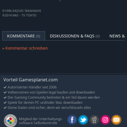
Yu-Gi-Oh! Duelist Kingdom
4,99€
©1996 KAZUKI TAKAHASHI
©2014 NAS・TV TOKYO
KOMMENTARE
DISKUSSIONEN & FAQS
NEWS & 
(0)
(0)
» Kommentar schreiben
Vorteil Gamesplanet.com
Autorisierter Händler seit 2006
Vollversionen von Spielen legal kaufen und downloaden
Der Gaming Community beitreten & ein Teil davon werden
Spiele für deinen PC und/oder Mac downloaden
Deine Daten sind sicher, denn wir verschlüsseln alles
Mitglied der Unterhaltungs-
software Selbstkontrolle