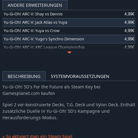
ANDERE ERWEITERUNGEN
Yu-Gi-Oh! ARC-V: Shay vs Dennis
4,99€
Yu-Gi-Oh! ARC-V: Jack Atlas vs Yuya
4,99€
Yu-Gi-Oh! ARC-V: Yuya vs Crow
4,99€
Yu-Gi-Oh! ARC-V: Yugo's Synchro Dimension
4,99€
Yu-Gi-Oh! ARC-V: ARC League Championship
4,99€
Yu-Gi-Oh! ARC-V: Declan vs Celina
4,99€
Yu-Gi-Oh! GX: Leaders
4,99€
Yu-Gi-Oh! Waking the Dragons: Yugi's Journey
4,99€
BESCHREIBUNG
SYSTEMVORAUSSETZUNGEN
Yu-Gi-Oh! Waking the Dragons: Joey's Journey
4,99€
Yu-Gi-Oh! 5D's For the Future als Steam Key bei
Yu-Gi-Oh! ARC-V Gong v. Kit
4,99€
Gamesplanet.com kaufen
Yu-Gi-Oh! ARC-V Zuzu v. Julia
4,99€
Spiel 2 vor-konstruierte Decks, T.G. Deck und Vylon Deck. Enthält
Yu-Gi-Oh! ARC-V Sora and Dipper
4,99€
zusätzliche Duelle in Yu-Gi-Oh! 5D's Kampagne und
Yu-Gi-Oh! ARC-V Yuto v. Sylvio
4,99€
Herausforderungs-Modus.
Yu-Gi-Oh! ZEXAL Dark Mist Saga
4,99€
Yu-Gi-Oh! GX Lost Duels
4,99€
» So aktiviert man ein Steam Spiel