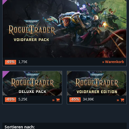
» Warenkorb
-65%
1,75€
»
»
-65%
5,25€
-65%
34,99€
Sortieren nach: