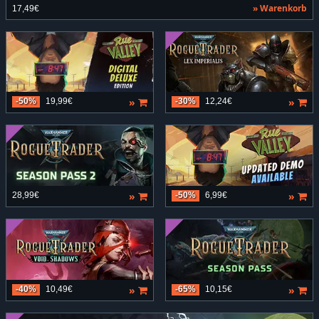
» Warenkorb
17,49€
»
»
-50%
19,99€
-30%
12,24€
»
»
28,99€
-50%
6,99€
»
»
-40%
10,49€
-65%
10,15€