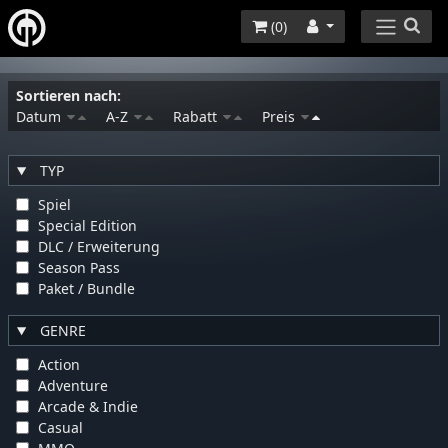
(
0
)
Sortieren nach:
Datum
A-Z
Rabatt
Preis
TYP
Spiel
Special Edition
DLC / Erweiterung
Season Pass
Paket / Bundle
GENRE
Action
Adventure
Arcade & Indie
Casual