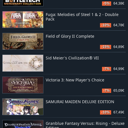
-5%
64,38€
Fuga: Melodies of Steel 1 & 2 - Double
Pack
-10%
64,78€
Field of Glory II Complete
-15%
64,89€
Sid Meier's Civilization® VII
-7%
64,99€
Victoria 3: New Player's Choice
-7%
65,09€
SAMURAI MAIDEN DELUXE EDITION
-10%
67,49€
Granblue Fantasy Versus: Rising - Deluxe
Edition