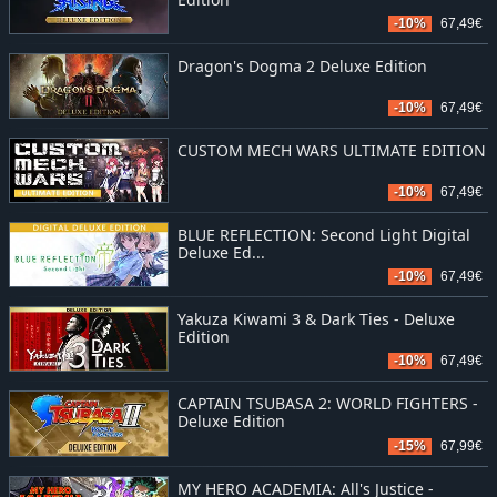
-10%
67,49€
Dragon's Dogma 2 Deluxe Edition
-10%
67,49€
CUSTOM MECH WARS ULTIMATE EDITION
-10%
67,49€
BLUE REFLECTION: Second Light Digital
Deluxe Ed...
-10%
67,49€
Yakuza Kiwami 3 & Dark Ties - Deluxe
Edition
-10%
67,49€
CAPTAIN TSUBASA 2: WORLD FIGHTERS -
Deluxe Edition
-15%
67,99€
MY HERO ACADEMIA: All's Justice -