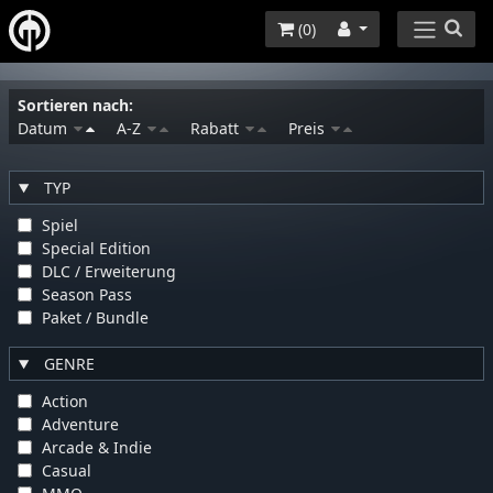
(
0
)
Sortieren nach:
Datum
A-Z
Rabatt
Preis
TYP
Spiel
Special Edition
DLC / Erweiterung
Season Pass
Paket / Bundle
GENRE
Action
Adventure
Arcade & Indie
Casual