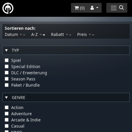
(
0
)
Sortieren nach:
Datum
A-Z
Rabatt
Preis
TYP
Spiel
Special Edition
DLC / Erweiterung
Season Pass
Paket / Bundle
GENRE
Action
Adventure
Arcade & Indie
Casual