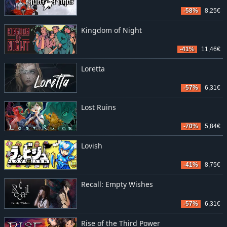
-58%
8,25€
Kingdom of Night
-41%
11,46€
Loretta
-57%
6,31€
Lost Ruins
-70%
5,84€
Lovish
-41%
8,75€
Recall: Empty Wishes
-57%
6,31€
Rise of the Third Power