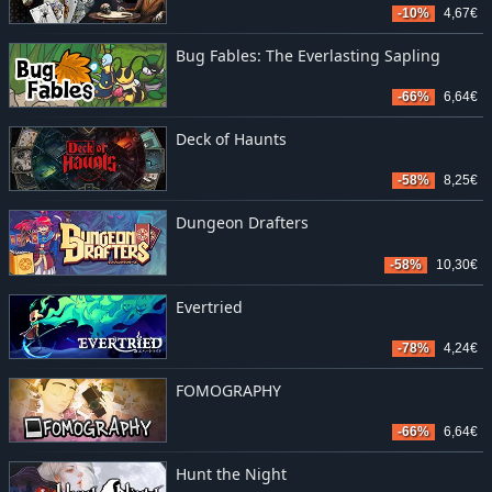
-10%
4,67€
Bug Fables: The Everlasting Sapling
-66%
6,64€
Deck of Haunts
-58%
8,25€
Dungeon Drafters
-58%
10,30€
Evertried
-78%
4,24€
FOMOGRAPHY
-66%
6,64€
Hunt the Night