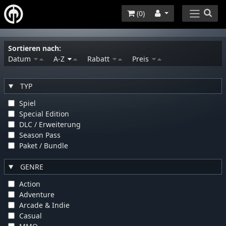
(
0
)
Sortieren nach:
Datum
A-Z
Rabatt
Preis
TYP
Spiel
Special Edition
DLC / Erweiterung
Season Pass
Paket / Bundle
GENRE
Action
Adventure
Arcade & Indie
Casual