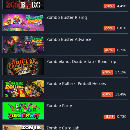
-10%
4,49€
Zombo Buster Rising
-59%
0,81€
Zombo Buster Advance
-82%
0,73€
Zombieland: Double Tap - Road Trip
-20%
27,19€
Zombie Rollerz: Pinball Heroes
-10%
13,49€
Zombie Party
-91%
0,73€
Zombie Cure Lab