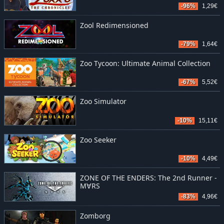
-96%
1,29€
Zool Redimensioned
-79%
1,64€
Zoo Tycoon: Ultimate Animal Collection
-67%
5,52€
Zoo Simulator
-10%
15,11€
Zoo Seeker
-10%
4,49€
ZONE OF THE ENDERS: The 2nd Runner -
M∀RS
-83%
4,96€
Zomborg