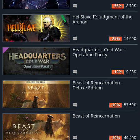
-56%
8,79€
HellSlave II: Judgment of the
Archon
-25%
14,99€
Headquarters: Cold War -
Operation Pacify
-10%
9,23€
Beast of Reincarnation -
Deluxe Edition
-10%
57,59€
Beast of Reincarnation
-10%
49,49€