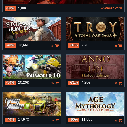
» Warenkorb
-80%
5,88€
»
»
-48%
12,66€
-81%
7,76€
»
»
-30%
20,29€
-71%
4,28€
»
»
-40%
17,97€
-60%
11,99€