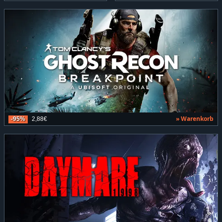
» Warenkorb
-95%
2,88€