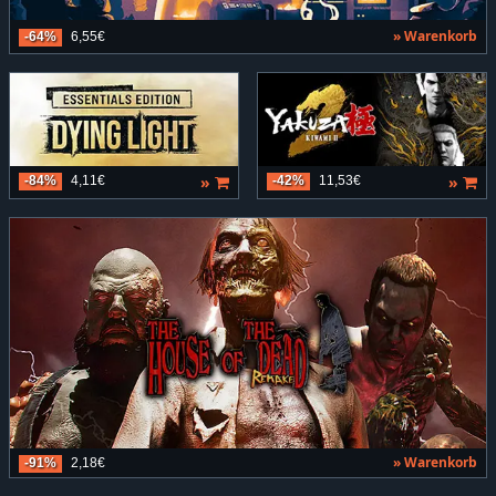
» Warenkorb
-64%
6,55€
»
»
-84%
4,11€
-42%
11,53€
» Warenkorb
-91%
2,18€