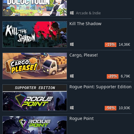
Arcade & Indie
Kill The Shadow
-15%
14,36€
Cargo, Please!
-20%
6,79€
Rogue Point: Supporter Edition
-56%
10,93€
Rogue Point