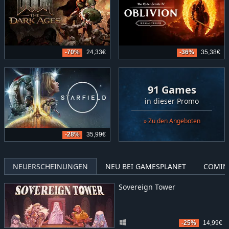
-70%
24,33€
-36%
35,38€
91 Games
in dieser Promo
» Zu den Angeboten
-28%
35,99€
NEUERSCHEINUNGEN
NEU BEI GAMESPLANET
COMIN
Sovereign Tower
-25%
14,99€