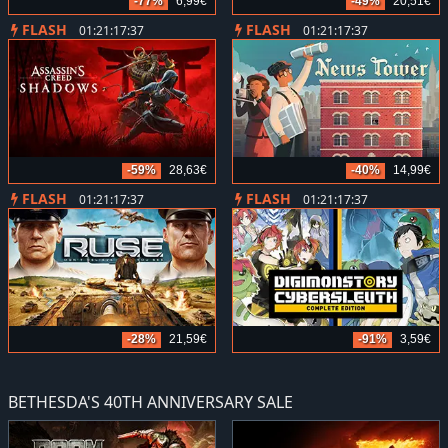
-77%
6,99€
-49%
20,51€
FLASH
FLASH
01:21:17:35
01:21:17:35
-59%
28,63€
-40%
14,99€
FLASH
FLASH
01:21:17:35
01:21:17:35
-28%
21,59€
-91%
3,59€
BETHESDA'S 40TH ANNIVERSARY SALE