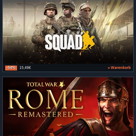
» Warenkorb
-54%
15,49€