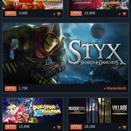
»
»
-83%
3,46€
-76%
23,90€
» Warenkorb
-91%
1,70€
»
»
-67%
15,99€
-77%
18,26€