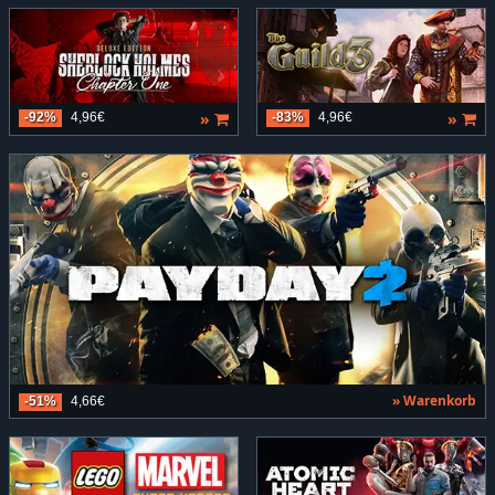
»
»
-92%
4,96€
-83%
4,96€
» Warenkorb
-51%
4,66€