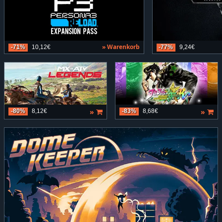
» Warenkorb
-71%
10,12€
-77%
9,24€
»
»
-80%
8,12€
-83%
8,68€