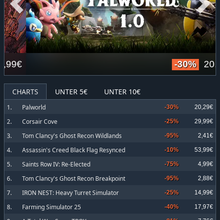
€
-30%
20,29€
CHARTS
UNTER 5€
UNTER 10€
1.
Palworld
-30%
20,29€
2.
Corsair Cove
-25%
29,99€
3.
Tom Clancy's Ghost Recon Wildlands
-95%
2,41€
4.
Assassin's Creed Black Flag Resynced
-10%
53,99€
5.
Saints Row IV: Re-Elected
-75%
4,99€
6.
Tom Clancy's Ghost Recon Breakpoint
-95%
2,88€
7.
IRON NEST: Heavy Turret Simulator
-25%
14,99€
8.
Farming Simulator 25
-40%
17,97€