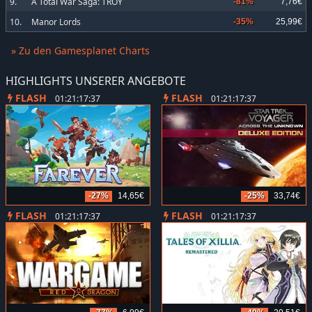
9.
A Total War Saga: TROY
-81%
7,76€
10.
Manor Lords
-35%
25,99€
» Zu den Gamesplanet Charts
HIGHLIGHTS UNSERER ANGEBOTE
FLASH
FLASH
01:21:17:35
01:21:17:35
-27%
14,65€
-25%
33,74€
FLASH
FLASH
01:21:17:35
01:21:17:35