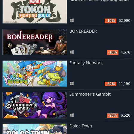
-10%
62,99€
BONEREADER
-10%
4,67€
Fantasy Network
-20%
11,19€
Summoner's Gambit
-20%
6,52€
Doloc Town