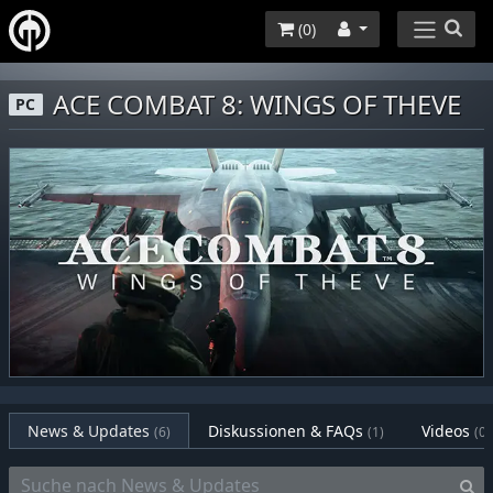
(
0
)
ACE COMBAT 8: WINGS OF THEVE
PC
News & Updates
Diskussionen & FAQs
Videos
(6)
(1)
(0)