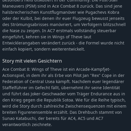
Maneuvers (PSM) sind in Ace Combat 8 zurück. Das sind jene
halsbrecherischen Kunstflugmanöver wie Pugachevs Kobra
oder der Kulbit, bei denen ihr euer Flugzeug bewusst jenseits
des Strömungsabrisses manövriert, um Verfolgern blitzschnell
die Nase zu zeigen. In AC7 erstmals vollständig steuerbar
eingeführt, kehren sie in Wings of Theve laut
Entwicklerangaben verändert zurück - die Formel wurde nicht
einfach kopiert, sondern weiterentwickelt.
Story mit vielen Gesichtern
Ace Combat 8: Wings of Theve ist ein Arcade-Kampfjet-
Actionspiel, in dem ihr als Erbe von Pilot Jan "Rex" Cope in der
Federation of Central Usea kämpft. Nachdem euer legendärer
Staffelführer im Gefecht fällt, übernehmt ihr seine Identität
und führt das Joker-Geschwader vom Träger Endurance aus in
den Krieg gegen die Republik Sotoa. Wie für die Reihe typisch,
wird die Story durch zahlreiche Zwischensequenzen mit einem
breiten Figurenensemble erzählt. Das Drehbuch stammt von
Sunao Katabuchi, der bereits für AC4, AC5 und AC7
verantwortlich zeichnete.