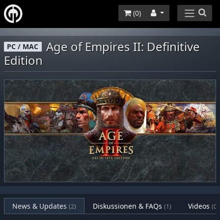
(
0
)
Age of Empires II: Definitive
PC / MAC
Edition
News & Updates
Diskussionen & FAQs
Videos
(2)
(1)
(0)