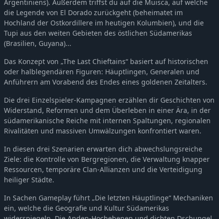
Argentiniens). Außerdem triffst du auf die Muisca, auf welche
die Legende von El Dorado zurückgeht (beheimatet im
Hochland der Ostkordillere im heutigen Kolumbien), und die
Tupi aus den weiten Gebieten des östlichen Südamerikas
(Brasilien, Guyana)...
Das Konzept von „The Last Chieftains“ basiert auf historischen
oder halblegendären Figuren: Häuptlingen, Generalen und
Anführern am Vorabend des Endes eines goldenen Zeitalters.
Die drei Einzelspieler-Kampagnen erzählen dir Geschichten von
Widerstand, Reformen und dem Überleben in einer Ära, in der
südamerikanische Reiche mit internen Spaltungen, regionalen
Rivalitäten und massiven Umwälzungen konfrontiert waren.
In diesen drei Szenarien erwarten dich abwechslungsreiche
Ziele: die Kontrolle von Bergregionen, die Verwaltung knapper
Ressourcen, temporäre Clan-Allianzen und die Verteidigung
heiliger Städte.
In Sachen Gameplay führt „Die letzten Häuptlinge“ Mechaniken
ein, welche die Geografie und Kultur Südamerikas
widerspiegeln. Die Anden-Hochebenen und dichten Dschungel