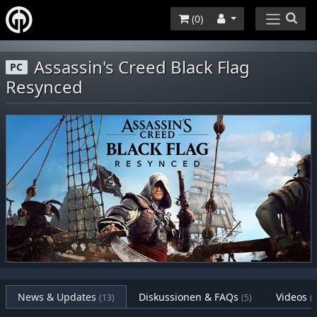
(
0
)
Assassin's Creed Black Flag
PC
Resynced
News & Updates
Diskussionen & FAQs
Videos
(13)
(5)
(0