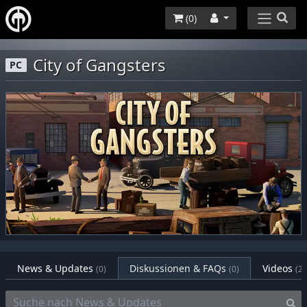
(
0
)
City of Gangsters
PC
News & Updates
Diskussionen & FAQs
Videos
(0)
(0)
(2)