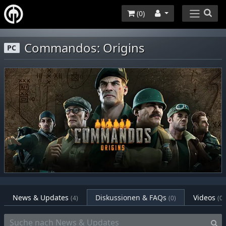
(
0
)
Commandos: Origins
PC
News & Updates
Diskussionen & FAQs
Videos
(4)
(0)
(0)