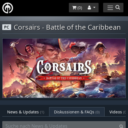
(
0
)
Corsairs - Battle of the Caribbean
PC
News & Updates
Diskussionen & FAQs
Videos
(1)
(0)
(0)