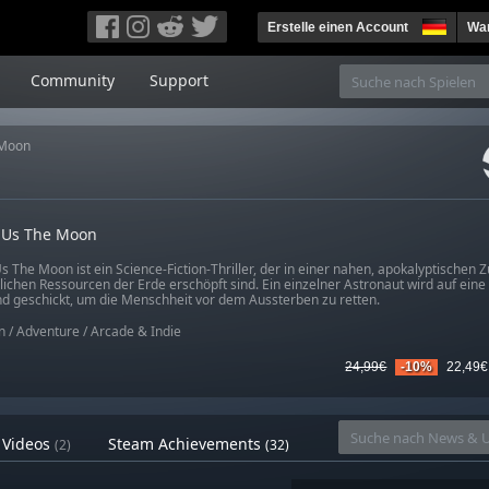
Erstelle einen Account
War
Community
Support
 Moon
r Us The Moon
s The Moon ist ein Science-Fiction-Thriller, der in einer nahen, apokalyptischen Zu
lichen Ressourcen der Erde erschöpft sind. Ein einzelner Astronaut wird auf eine
 geschickt, um die Menschheit vor dem Aussterben zu retten.
n
/
Adventure
/
Arcade & Indie
24,99€
-10%
22,49€
Videos
Steam Achievements
(2)
(32)