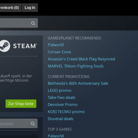
enkorb (
0
)
Log In
GAMESPLANET RECOMMENDS
Palworld
Corsair Cove
Assassin's Creed Black Flag Resynced
MARVEL Tōkon: Fighting Souls
kunft spielt, in der
CURRENT PROMOTIONS
 wichtige Mission
Bethesda's 40th Anniversary Sale
LEGO promo
Take-Two deals
Zur Shop-Seite
Devolver Promo
KOEI TECMO promo
Dovetail deals
TOP 3 GAMES
Palworld