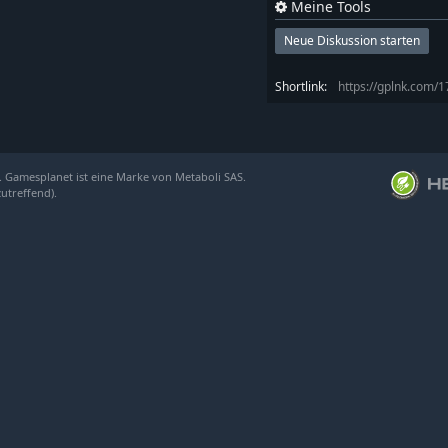
Meine Tools
Neue Diskussion starten
Shortlink:
https://gplnk.com/
. Gamesplanet ist eine Marke von Metaboli SAS.
zutreffend).