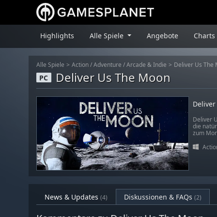
Highlights
Alle Spiele
Angebote
Charts
Alle Spiele
Action
/
Adventure
/
Arcade & Indie
Deliver Us The
Deliver Us The Moon
PC
Delive
Deliver U
die natür
zum Mond
Actio
News & Updates
Diskussionen & FAQs
(4)
(2)