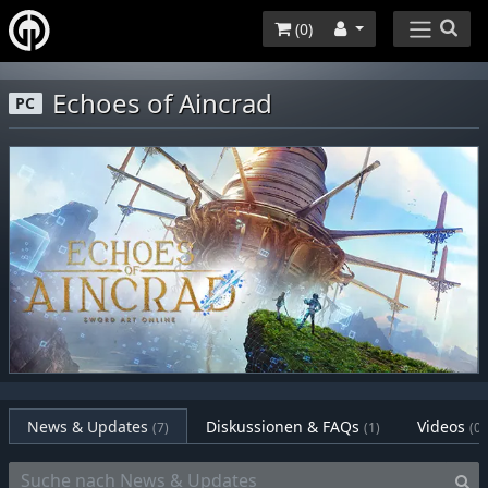
(
0
)
Echoes of Aincrad
PC
News & Updates
Diskussionen & FAQs
Videos
(7)
(1)
(0)