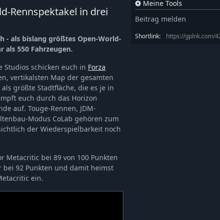
Meine Tools
ld-Rennspektakel in drei
Beitrag melden
Shortlink:
https://gplnk.com/
ch - als bislang größtes Open-World-
r als 550 Fahrzeugen.
 Studios schicken euch in
Forza
en, vertikalsten Map der gesamten
als größte Stadtfläche, die es je in
 kämpft euch durch das Horizon
gende auf. Touge-Rennen, JDM-
 Weltenbau-Modus CoLab gehören zum
ichtlich der Wiederspielbarkeit noch
r Metacritic bei 89 von 100 Punkten
gar bei 92 Punkten und damit heimst
tacritic ein.