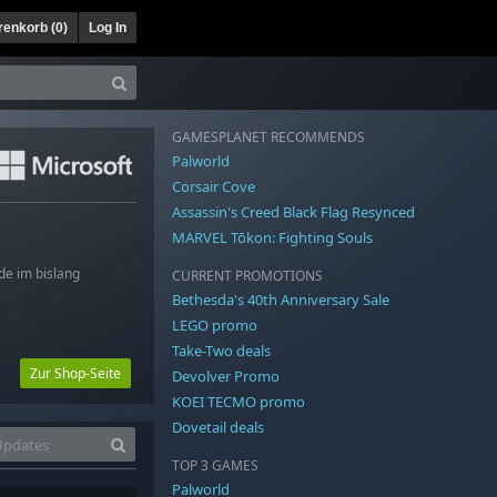
enkorb (
0
)
Log In
GAMESPLANET RECOMMENDS
Palworld
Corsair Cove
Assassin's Creed Black Flag Resynced
MARVEL Tōkon: Fighting Souls
de im bislang
CURRENT PROMOTIONS
Bethesda's 40th Anniversary Sale
LEGO promo
Take-Two deals
Zur Shop-Seite
Devolver Promo
KOEI TECMO promo
Dovetail deals
TOP 3 GAMES
Palworld