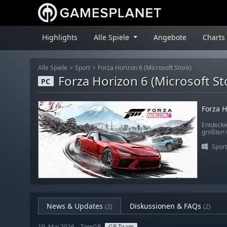
Highlights
Alle Spiele
Angebote
Charts
Alle Spiele
Sport
Forza Horizon 6 (Microsoft Store)
Forza Horizon 6 (Microsoft St
PC
Forza H
Entdecke
größten 
Sport
News & Updates
Diskussionen & FAQs
(2)
(2)
19. Mai 2026 – TomGP
GP Team