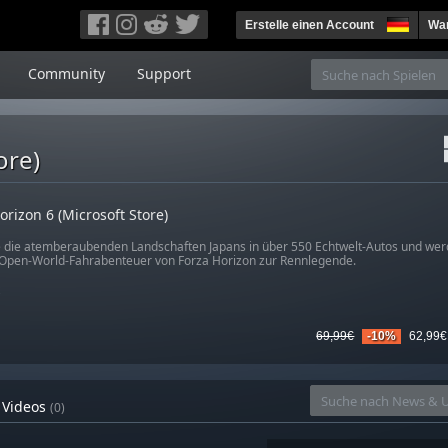
Erstelle einen Account
War
Community
Support
ore)
orizon 6 (Microsoft Store)
 die atemberaubenden Landschaften Japans in über 550 Echtwelt-Autos und wer
Open-World-Fahrabenteuer von Forza Horizon zur Rennlegende.
69,99€
-10%
62,99€
Videos
(0)