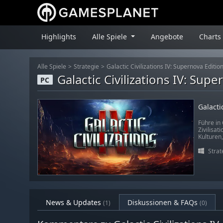
Highlights
Alle Spiele
Angebote
Charts
Alle Spiele
Strategie
Galactic Civilizations IV: Supernova Editio
Galactic Civilizations IV: Sup
PC
Galacti
Führe in 
Zivilisat
Kulturen
Strat
News & Updates
Diskussionen & FAQs
(1)
(0)