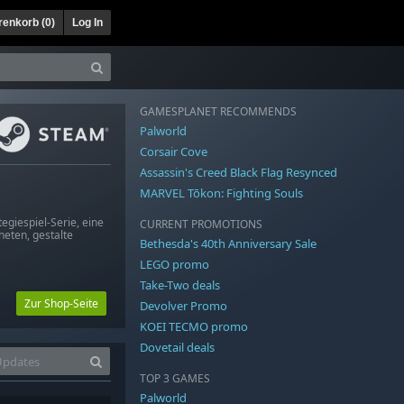
enkorb (
0
)
Log In
GAMESPLANET RECOMMENDS
Palworld
Corsair Cove
Assassin's Creed Black Flag Resynced
MARVEL Tōkon: Fighting Souls
egiespiel-Serie, eine
CURRENT PROMOTIONS
aneten, gestalte
Bethesda's 40th Anniversary Sale
LEGO promo
Take-Two deals
Zur Shop-Seite
Devolver Promo
KOEI TECMO promo
Dovetail deals
TOP 3 GAMES
Palworld