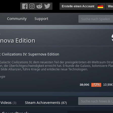
Erstelle einen Account
War
Community
Support
n
ernova Edition
c Civilizations IV: Supernova Edition
Galactic Civilizations IV, dem neuesten Teil der preisgekrönten 4X-Weltraum-Strat
ion, die Überlichtgeschwindigkeit erreicht hat. Erkunde die Galaxis, kolonisiere Pl
, bilde Allianzen, führe Kriege und entdecke neue Technologien.
egie
38,99€
-72%
10,99€
Videos
Steam Achievements
(3)
(87)