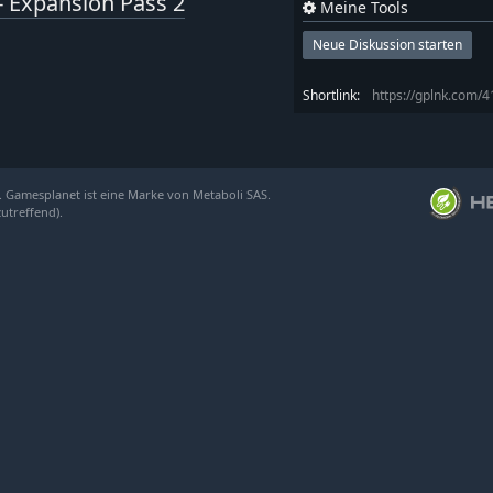
V - Expansion Pass 2
Meine Tools
Neue Diskussion starten
Shortlink:
https://gplnk.com/
. Gamesplanet ist eine Marke von Metaboli SAS.
zutreffend).