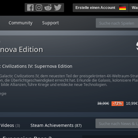
Erstelle einen Account
War
Community
Support
n
ernova Edition
c Civilizations IV: Supernova Edition
Galactic Civilizations IV, dem neuesten Teil der preisgekrönten 4X-Weltraum-Strat
ion, die Überlichtgeschwindigkeit erreicht hat. Erkunde die Galaxis, kolonisiere Pl
, bilde Allianzen, führe Kriege und entdecke neue Technologien.
egie
38,99€
-72%
10,99€
Videos
Steam Achievements
(3)
(87)