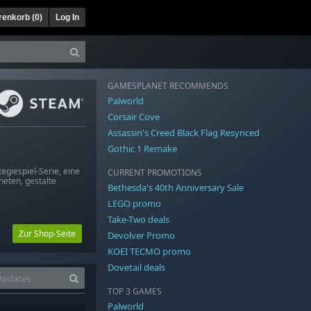
enkorb (
0
)
Log In
GAMESPLANET RECOMMENDS
Palworld
Corsair Cove
Assassin's Creed Black Flag Resynced
Gothic 1 Remake
egiespiel-Serie, eine
CURRENT PROMOTIONS
aneten, gestalte
Bethesda's 40th Anniversary Sale
LEGO promo
Take-Two deals
Zur Shop-Seite
Devolver Promo
KOEI TECMO promo
Dovetail deals
TOP 3 GAMES
Palworld