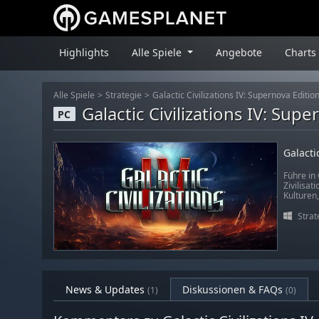
Highlights
Alle Spiele
Angebote
Charts
Alle Spiele
Strategie
Galactic Civilizations IV: Supernova Editio
Galactic Civilizations IV: Sup
PC
Galacti
Führe in 
Zivilisat
Kulturen
Strat
News & Updates
Diskussionen & FAQs
(1)
(0)