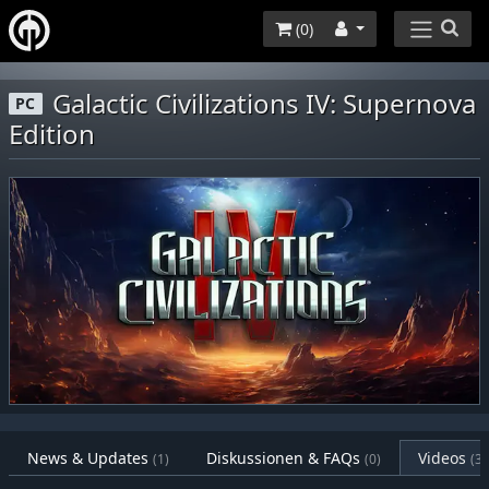
(
0
)
Galactic Civilizations IV: Supernova
PC
Edition
News & Updates
Diskussionen & FAQs
Videos
(1)
(0)
(3)