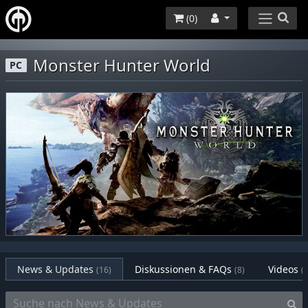
(
0
)
Monster Hunter World
PC
News & Updates
Diskussionen & FAQs
Videos
(16)
(8)
(7