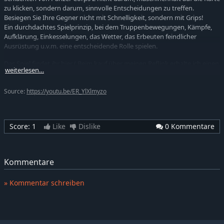
zu klicken, sondern darum, sinnvolle Entscheidungen zu treffen.
Besiegen Sie Ihre Gegner nicht mit Schnelligkeit, sondern mit Grips!
Ein durchdachtes Spielprinzip, bei dem Truppenbewegungen, Kämpfe,
Aufklärung, Einkesselungen, das Wetter, das Erbeuten feindlicher
Ausrüstung u.v.m. eine entscheidende Rolle spielen.
Das Spiel findet ihr hier ( Beim kauf über meinen Reflink erhalte ich einen
weiterlesen…
kleinen Beitrag, vielen Dank ):
https://de.gamesplanet.com/game/panzer-corps-2-steam-key--4406-1?
ref=krabbe
Source:
https://youtu.be/ER_YlXlmyzo
Oder über Steam:
https://store.steampowered.com/app/1072040/Panzer_Corps_2/
Score:
1
Like
Dislike
0 Kommentare
Timestamps:
0:00 Der geistige Vorgänger
1:30 Panzer Corps
Kommentare
3:30 Alles über Slitherine
5:20 Panzer Corps 2
» Kommentar schreiben
13:42 Panzer Corps 2 Gameplay
⏩Tritt dem Krabbenreich auf Patreon bei und unterstütze die einzig
wahre Krabbe auf Youtube⏪
Einfach diesem netten Link hier folgen: