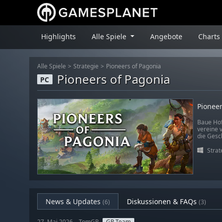
Highlights
Alle Spiele
Angebote
Charts
Alle Spiele
Strategie
Pioneers of Pagonia
Pioneers of Pagonia
PC
Pioneer
Baue Hoff
vereine 
die Gesc
Strat
News & Updates
Diskussionen & FAQs
(6)
(3)
27. Mai 2026 – TomGP
GP Team