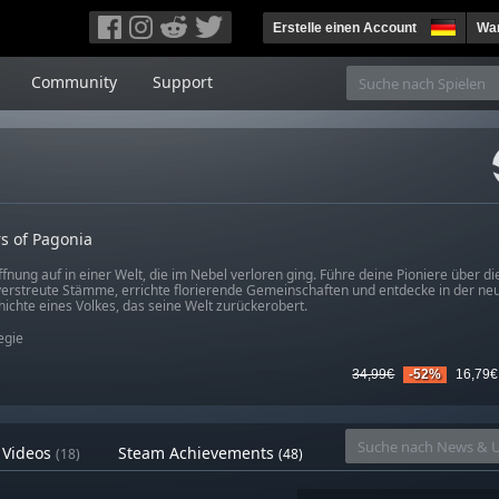
Erstelle einen Account
War
Community
Support
s of Pagonia
nung auf in einer Welt, die im Nebel verloren ging. Führe deine Pioniere über di
verstreute Stämme, errichte florierende Gemeinschaften und entdecke in der n
hichte eines Volkes, das seine Welt zurückerobert.
egie
34,99€
-52%
16,79€
Videos
Steam Achievements
(18)
(48)