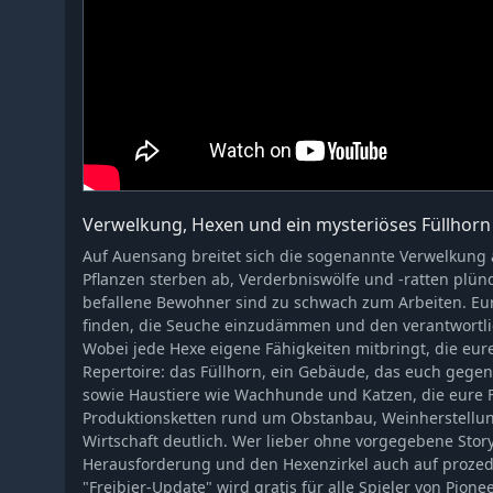
Verwelkung, Hexen und ein mysteriöses Füllhorn
Auf Auensang breitet sich die sogenannte Verwelkung
Pflanzen sterben ab, Verderbniswölfe und -ratten plün
befallene Bewohner sind zu schwach zum Arbeiten. Eur
finden, die Seuche einzudämmen und den verantwortli
Wobei jede Hexe eigene Fähigkeiten mitbringt, die eur
Repertoire: das Füllhorn, ein Gebäude, das euch gege
sowie Haustiere wie Wachhunde und Katzen, die eure 
Produktionsketten rund um Obstanbau, Weinherstellun
Wirtschaft deutlich. Wer lieber ohne vorgegebene Stor
Herausforderung und den Hexenzirkel auch auf prozedu
"Freibier-Update" wird gratis für alle Spieler von Pione