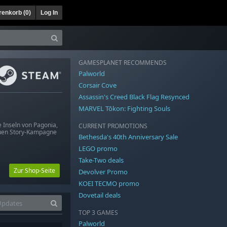
enkorb (
0
)
Log In
GAMESPLANET RECOMMENDS
Palworld
Corsair Cove
Assassin's Creed Black Flag Resynced
MARVEL Tōkon: Fighting Souls
e Inseln von Pagonia,
CURRENT PROMOTIONS
euen Story-Kampagne
Bethesda's 40th Anniversary Sale
LEGO promo
Take-Two deals
Zur Shop-Seite
Devolver Promo
KOEI TECMO promo
Dovetail deals
TOP 3 GAMES
Palworld