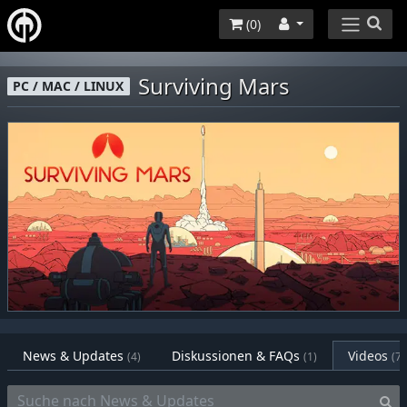
(
0
)
Surviving Mars
PC / MAC / LINUX
News & Updates
Diskussionen & FAQs
Videos
(4)
(1)
(7)